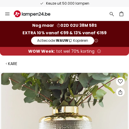
Keuze uit 50.000 lampen
Ga
naar
de
ken
Nog maar
02D 02U 38M 57S
inhoud
EXTRA 10% vanaf €99 & 13% vanaf €159
Actiecode:
WAUW
Kopiëren
WOW Week:
tot wel 70% korting
KARE
Ga
naar
het
einde
van
de
afbeeldingen-
gallerij