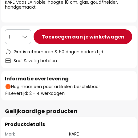
van
KARE Vaas LA Noble, hoogte 18 cm, glas, goud/helder,
handgemaakt
de
afbeeldingen-
gallerij
Toevoegen aan je winkelwagen
1
Gratis retourneren & 50 dagen bedenktijd
Snel & veilig betalen
Informatie over levering
Nog maar een paar artikelen beschikbaar
Levertijd: 2 - 4 werkdagen
Gelijkaardige producten
Productdetails
Merk
KARE