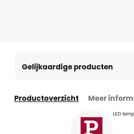
naar
het
begin
van
de
afbeeldingen-
gallerij
Gelijkaardige producten
Productoverzicht
Meer inform
LED lamp 