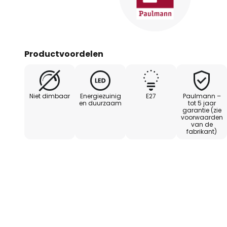
Productvoordelen
Niet dimbaar
Energiezuinig
E27
Paulmann –
en duurzaam
tot 5 jaar
garantie (zie
voorwaarden
van de
fabrikant)