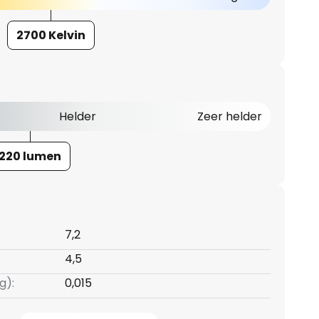
2700 Kelvin
Helder
Zeer helder
220 lumen
7,2
4,5
g):
0,015