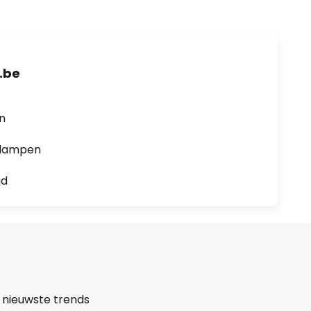
.be
en
0 lampen
jd
 nieuwste trends