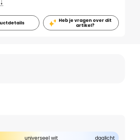
Heb je vragen over dit
ductdetails
artikel?
universeel wit
daglicht