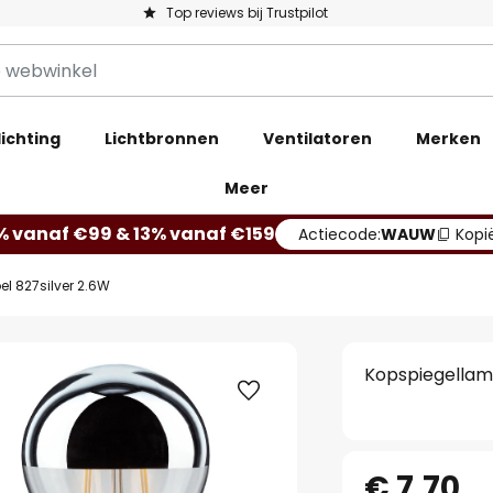
Top reviews bij Trustpilot
ichting
Lichtbronnen
Ventilatoren
Merken
Meer
% vanaf €99 & 13% vanaf €159
Actiecode:
WAUW
Kopi
l 827silver 2.6W
Kopspiegellam
€ 7,70