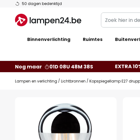
Ga
50 dagen bedenktijd
naar
Zoek
de
hier
inhoud
in
Binnenverlichting
Ruimtes
de
Buitenverl
webwinkel
EXTRA 10
Nog maar
01D 08U 48M 37S
Lampen en verlichting
Lichtbronnen
Kopspiegellamp E27 druppe
Ga
naar
het
einde
van
de