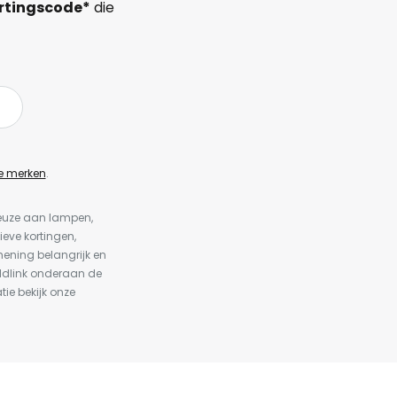
rtingscode*
die
e merken
.
keuze aan lampen,
ieve kortingen,
ening belangrijk en
ldlink onderaan de
tie bekijk onze