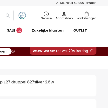
Keuze uit 50.000 lampen
Zoeken
Service
Aanmelden
Winkelwagen
SALE
Zakelijke klanten
OUTLET
WOW Week:
tot wel 70% korting
ëren
p E27 druppel 827silver 2.6W