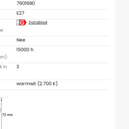
7601690
E27
Datablad
e:
Nee
15000 h
en):
k in
3
warmwit (2.700 K)