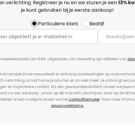
n verlichting. Registreer je nu en we sturen je een
13%
ko
je kunt gebruiken bij je eerste aankoop!
Particuliere klant
Bedrijf
Inschrijven
e bestelwaarde van €99. Uitgesloten van de korting zijn artikelen van
dez
or onze Lampen24.be nieuwsbrief en ontvang aanbiedingen op onze ruime 
LED-verlichting, smart home producten en zo veel meer! Je ontvangt exclus
en en inspiratieve content. Als een gewaardeerde klant vinden we jouw m
back na een aankoop. Je kan op elk moment uitschrijven door op de afme
 klikken of een mailtje te sturen via het
contactformulier
. Voor meer informa
privacyverklaring
.