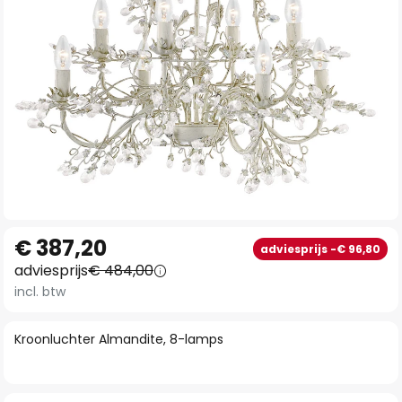
Ga
€ 387,20
adviesprijs -€ 96,80
naar
adviesprijs
€ 484,00
het
incl. btw
begin
van
Kroonluchter Almandite, 8-lamps
de
afbeeldingen-
gallerij