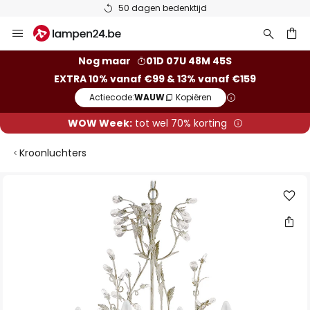
50 dagen bedenktijd
Ga
naar
de
ken
Nog maar
01D 07U 48M 44S
inhoud
EXTRA 10% vanaf €99 & 13% vanaf €159
Actiecode:
WAUW
Kopiëren
WOW Week:
tot wel 70% korting
Kroonluchters
Ga
naar
het
einde
van
de
afbeeldingen-
gallerij