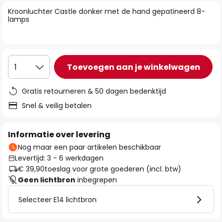
van
Kroonluchter Castle donker met de hand gepatineerd 8-
de
lamps
afbeeldingen-
gallerij
Toevoegen aan je winkelwagen
1
Gratis retourneren & 50 dagen bedenktijd
Snel & veilig betalen
Informatie over levering
Nog maar een paar artikelen beschikbaar
Levertijd: 3 - 6 werkdagen
€ 39,90
toeslag voor grote goederen (incl. btw)
Geen lichtbron
inbegrepen
Selecteer E14 lichtbron