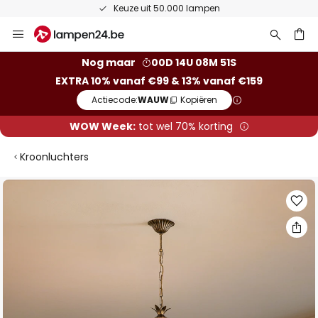
Keuze uit 50.000 lampen
Ga
naar
de
ken
Nog maar
00D 14U 08M 50S
inhoud
EXTRA 10% vanaf €99 & 13% vanaf €159
Actiecode:
WAUW
Kopiëren
WOW Week:
tot wel 70% korting
Kroonluchters
Ga
naar
het
einde
van
de
afbeeldingen-
gallerij