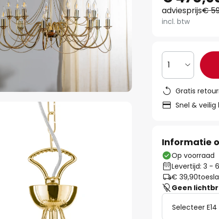
adviesprijs
€ 59
incl. btw
1
Gratis retou
Snel & veilig
Informatie o
Op voorraad
Levertijd: 3 -
€ 39,90
toesla
Geen lichtb
Selecteer E14