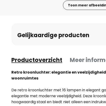
Toon meer afbeeldi
Ga
naar
het
begin
Gelijkaardige producten
van
de
afbeeldingen-
gallerij
Productoverzicht
Meer inform
Retro kroonluchter: elegantie en veelzijdigheid 
woonruimtes
De retro kroonluchter met 16 lampen in elegant g
elegantie met moderne veelzijdigheid. Deze kroon
hoogwaardig staal en biedt niet alleen een indrukw