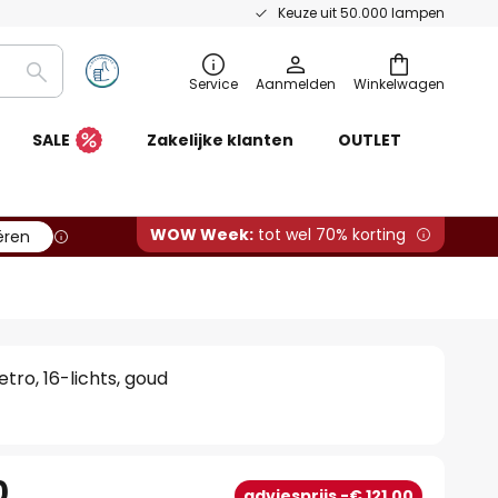
Keuze uit 50.000 lampen
Zoeken
Service
Aanmelden
Winkelwagen
SALE
Zakelijke klanten
OUTLET
WOW Week:
tot wel 70% korting
ëren
tro, 16-lichts, goud
0
adviesprijs -€ 121,00