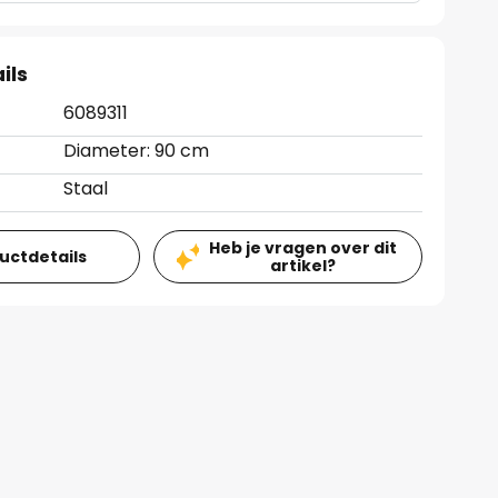
ils
6089311
Diameter: 90 cm
Staal
Heb je vragen over dit
ductdetails
artikel?