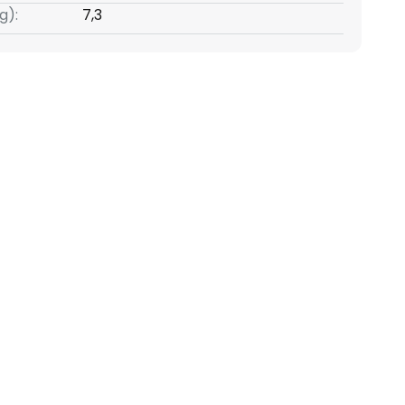
g):
7,3