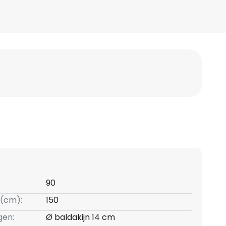
90
(cm):
150
gen:
Ø baldakijn 14 cm