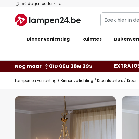
Ga
50 dagen bedenktijd
naar
Zoek
de
hier
inhoud
in
Binnenverlichting
Ruimtes
de
Buitenverl
webwinkel
EXTRA 10
Nog maar
01D 09U 38M 28S
Lampen en verlichting
Binnenverlichting
Kroonluchters
Kroonl
Ga
naar
het
einde
van
de