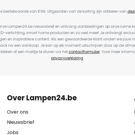
e bestelwaarde van €99. Uitgesloten van de korting zijn artikelen van
dez
or onze Lampen24.be nieuwsbrief en ontvang aanbiedingen op onze ruime 
LED-verlichting, smart home producten en zo veel meer! Je ontvangt exclus
en en inspiratieve content. Als een gewaardeerde klant vinden we jouw m
back na een aankoop. Je kan op elk moment uitschrijven door op de afme
 klikken of een mailtje te sturen via het
contactformulier
. Voor meer informa
privacyverklaring
.
Over Lampen24.be
Over ons
Nieuwsbrief
Jobs