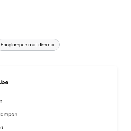
Hanglampen met dimmer
.be
en
0 lampen
jd