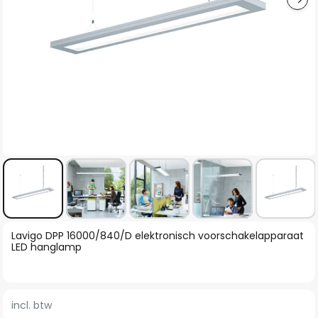
Ga
Lavigo DPP 16000/840/D elektronisch voorschakelapparaat
naar
LED hanglamp
het
begin
van
incl. btw