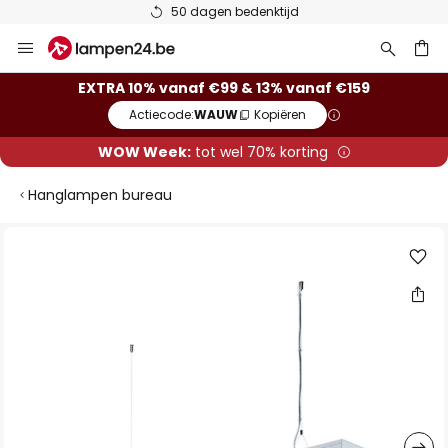
50 dagen bedenktijd
Ga
naar
de
ken
EXTRA 10% vanaf €99 & 13% vanaf €159
inhoud
Actiecode:
WAUW
Kopiëren
WOW Week:
tot wel 70% korting
Hanglampen bureau
Ga
naar
het
einde
van
de
afbeeldingen-
gallerij