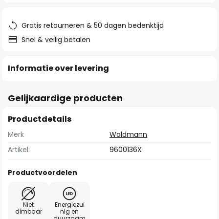
de
afbeeldingen-
gallerij
Gratis retourneren & 50 dagen bedenktijd
Snel & veilig betalen
Informatie over levering
Gelijkaardige producten
Productdetails
Merk
Waldmann
Artikel:
9600136X
Productvoordelen
Niet
Energiezui
dimbaar
nig en
duurzaam