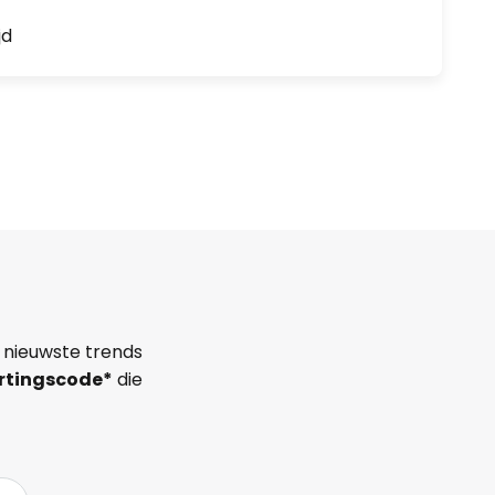
jd
 nieuwste trends
rtingscode*
die