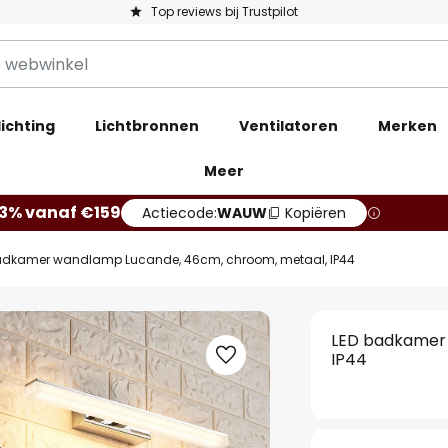
Top reviews bij Trustpilot
ichting
Lichtbronnen
Ventilatoren
Merken
Meer
13% vanaf €159
Actiecode:
WAUW
Kopiëren
adkamer wandlamp Lucande, 46cm, chroom, metaal, IP44
LED badkamer 
IP44