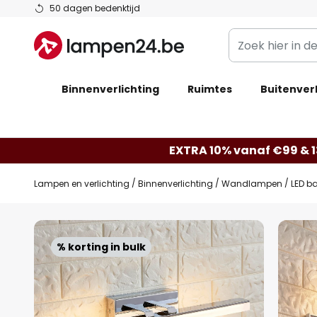
Ga
50 dagen bedenktijd
naar
Zoek
de
hier
inhoud
in
Binnenverlichting
Ruimtes
de
Buitenverl
webwinkel
EXTRA 10% vanaf €99 & 
Lampen en verlichting
Binnenverlichting
Wandlampen
LED b
Ga
naar
% korting in bulk
het
einde
van
de