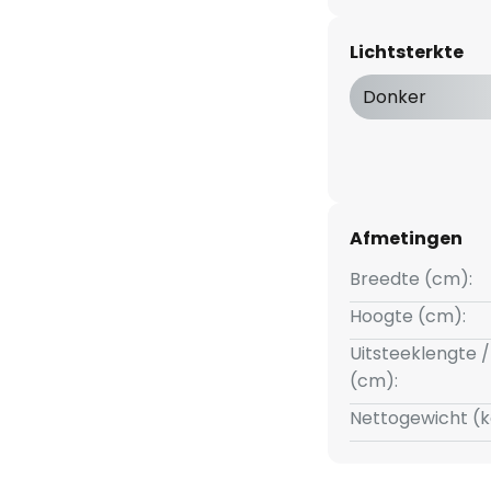
ook indruk met een goede
eldere licht gepaard gaat met
Lichtsterkte
Donker
Afmetingen
Breedte (cm):
Hoogte (cm):
Uitsteeklengte /
(cm):
Nettogewicht (k