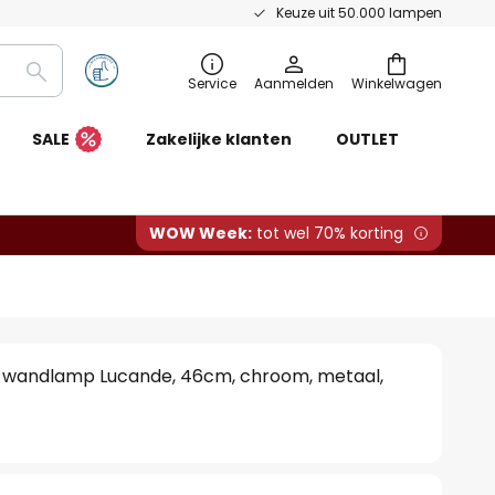
Keuze uit 50.000 lampen
Zoeken
Service
Aanmelden
Winkelwagen
SALE
Zakelijke klanten
OUTLET
WOW Week:
tot wel 70% korting
wandlamp Lucande, 46cm, chroom, metaal,