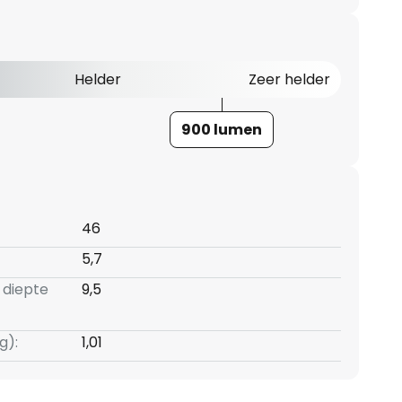
Helder
Zeer helder
900 lumen
46
5,7
 diepte
9,5
g):
1,01