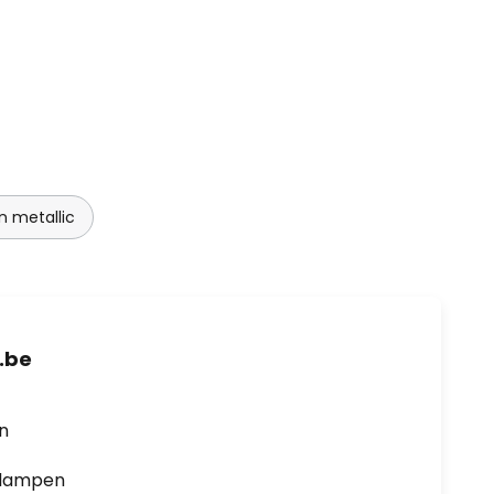
 metallic
.be
en
0 lampen