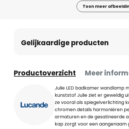
Toon meer afbeeldi
Ga
naar
het
begin
Gelijkaardige producten
van
de
afbeeldingen-
gallerij
Productoverzicht
Meer inform
Julie LED badkamer wandlamp m
kunststof Julie ziet er geweldig
ze vooral als spiegelverlichting 
chromen details harmoniëren pe
armaturen en de gesatineerde a
kap zorgt voor een aangenaam ge