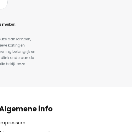
e merken
.
keuze aan lampen,
ieve kortingen,
ening belangrijk en
ldlink onderaan de
tie bekijk onze
Algemene info
Impressum