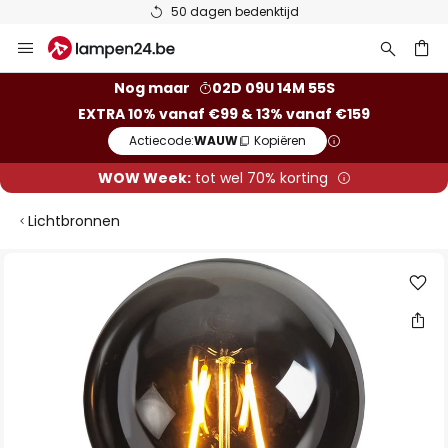
50 dagen bedenktijd
Ga
naar
de
ken
Nog maar
02D 09U 14M 54S
inhoud
EXTRA 10% vanaf €99 & 13% vanaf €159
Actiecode:
WAUW
Kopiëren
WOW Week:
tot wel 70% korting
Lichtbronnen
Ga
naar
het
einde
van
de
afbeeldingen-
gallerij