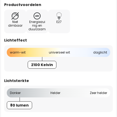
Productvoordelen
Niet
Energiezui
E27
dimbaar
nig en
duurzaam
Lichteffect
warm-wit
universeel wit
daglicht
2100 Kelvin
Lichtsterkte
Donker
Helder
Zeer helder
80 lumen