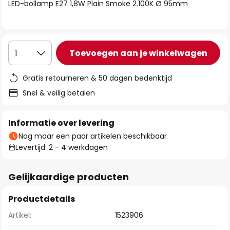
van
LED-bollamp E27 1,8W Plain Smoke 2.100K Ø 95mm
de
afbeeldingen-
gallerij
Toevoegen aan je winkelwagen
1
Gratis retourneren & 50 dagen bedenktijd
Snel & veilig betalen
Informatie over levering
Nog maar een paar artikelen beschikbaar
Levertijd: 2 - 4 werkdagen
Gelijkaardige producten
Productdetails
Artikel:
1523906