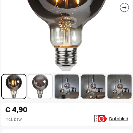
Ga
€ 4,90
naar
het
Datablad
incl. btw
begin