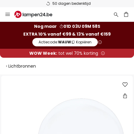
50 dagen bedenktijd
Ga
naar
de
ken
Nog maar
01D 03U 09M 58S
inhoud
EXTRA 10% vanaf €99 & 13% vanaf €159
Actiecode:
WAUW
Kopiëren
WOW Week:
tot wel 70% korting
Lichtbronnen
Ga
naar
het
einde
van
de
afbeeldingen-
gallerij