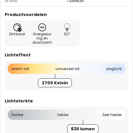
Artikel:
7255835
Productvoordelen
Dimbaar
Energiezui
E27
nig en
duurzaam
Lichteffect
warm-wit
universeel wit
daglicht
2700 Kelvin
Lichtsterkte
Donker
Helder
Zeer helder
630 lumen