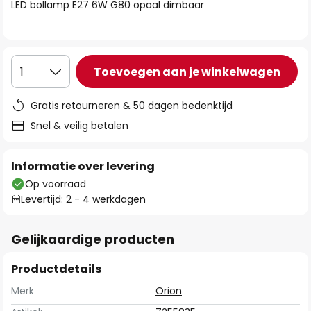
van
LED bollamp E27 6W G80 opaal dimbaar
de
afbeeldingen-
gallerij
Toevoegen aan je winkelwagen
1
Gratis retourneren & 50 dagen bedenktijd
Snel & veilig betalen
Informatie over levering
Op voorraad
Levertijd: 2 - 4 werkdagen
Gelijkaardige producten
Productdetails
Merk
Orion