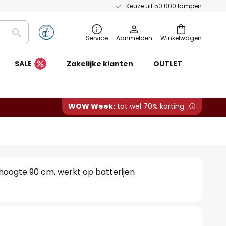
Keuze uit 50.000 lampen
Zoeken
Service
Aanmelden
Winkelwagen
SALE
Zakelijke klanten
OUTLET
WOW Week:
tot wel 70% korting
 hoogte 90 cm, werkt op batterijen