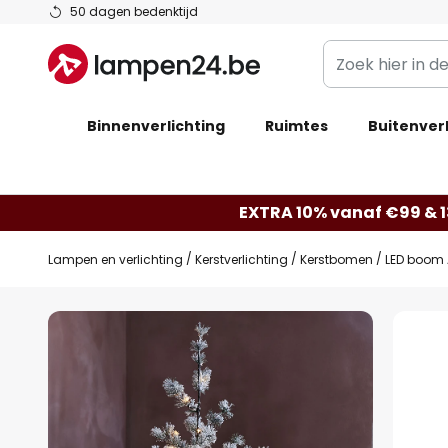
Ga
50 dagen bedenktijd
naar
Zoek
de
hier
inhoud
in
Binnenverlichting
Ruimtes
de
Buitenverl
webwinkel
EXTRA 10% vanaf €99 & 
Lampen en verlichting
Kerstverlichting
Kerstbomen
LED boom A
Ga
naar
het
einde
van
de