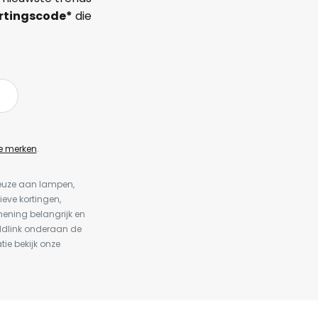
rtingscode*
die
e merken
.
keuze aan lampen,
ieve kortingen,
ening belangrijk en
ldlink onderaan de
tie bekijk onze