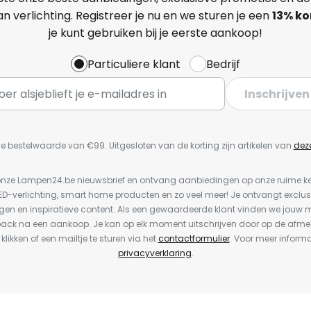
n verlichting. Registreer je nu en we sturen je een
13%
ko
je kunt gebruiken bij je eerste aankoop!
Particuliere klant
Bedrijf
Inschrijven
e bestelwaarde van €99. Uitgesloten van de korting zijn artikelen van
dez
or onze Lampen24.be nieuwsbrief en ontvang aanbiedingen op onze ruime 
LED-verlichting, smart home producten en zo veel meer! Je ontvangt exclus
en en inspiratieve content. Als een gewaardeerde klant vinden we jouw m
back na een aankoop. Je kan op elk moment uitschrijven door op de afme
 klikken of een mailtje te sturen via het
contactformulier
. Voor meer informa
privacyverklaring
.