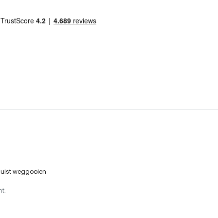
 juist weggooien
t.