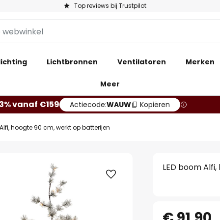
Top reviews bij Trustpilot
ichting
Lichtbronnen
Ventilatoren
Merken
Meer
13% vanaf €159
Actiecode:
WAUW
Kopiëren
lfi, hoogte 90 cm, werkt op batterijen
LED boom Alfi,
€ 91,90