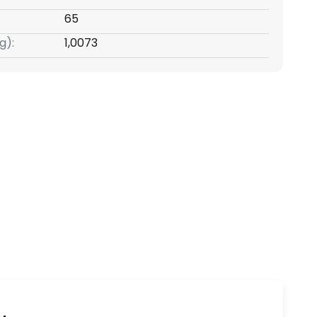
65
g):
1,0073