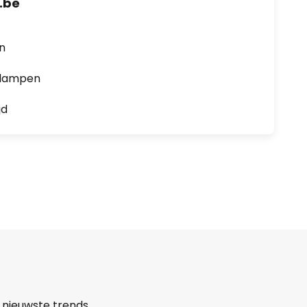
.be
en
0 lampen
jd
 nieuwste trends