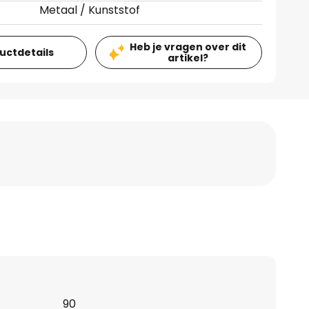
Metaal / Kunststof
Heb je vragen over dit
ductdetails
artikel?
90