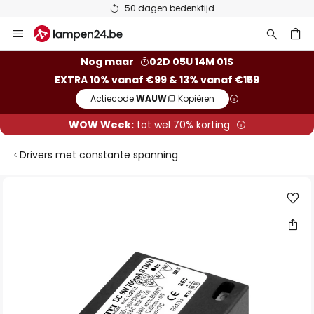
50 dagen bedenktijd
Ga
naar
de
ken
Nog maar
02D 05U 14M 01S
inhoud
EXTRA 10% vanaf €99 & 13% vanaf €159
Actiecode:
WAUW
Kopiëren
WOW Week:
tot wel 70% korting
Drivers met constante spanning
Ga
naar
het
einde
van
de
afbeeldingen-
gallerij