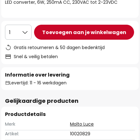
van
LED converter, 6W, 250mA CC, 230VAC tot 2-23VDC
de
afbeeldingen-
gallerij
Toevoegen aan je winkelwagen
1
Gratis retourneren & 50 dagen bedenktijd
Snel & veilig betalen
Informatie over levering
Levertijd: 11 - 16 werkdagen
Gelijkaardige producten
Productdetails
Merk
Molto Luce
Artikel:
10020829