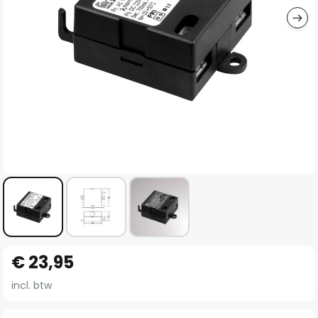
Ga
€ 23,95
naar
het
incl. btw
begin