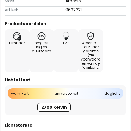
Merk
Arcchio
Artikel:
9627221
Productvoordelen
Dimbaar
Energiezui
E27
Arcchio –
nig en
tot 5 jaar
duurzaam
garantie
(zie
voorwaard
en van de
fabrikant)
Lichteffect
warm-wit
universeel wit
daglicht
2700 Kelvin
Lichtsterkte