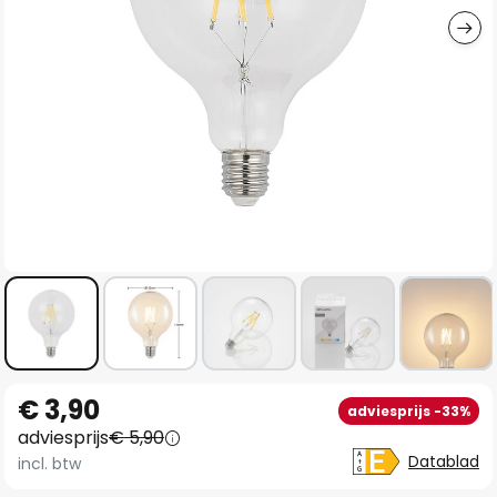
Ga
€ 3,90
adviesprijs -33%
naar
adviesprijs
€ 5,90
het
Datablad
incl. btw
begin