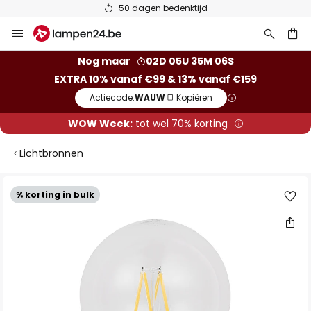
50 dagen bedenktijd
Ga
naar
de
ken
Nog maar
02D 05U 35M 05S
inhoud
EXTRA 10% vanaf €99 & 13% vanaf €159
Actiecode:
WAUW
Kopiëren
WOW Week:
tot wel 70% korting
Lichtbronnen
Ga
% korting in bulk
naar
het
einde
van
de
afbeeldingen-
gallerij