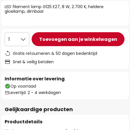
van
LED filament lamp G125 E27, 8 W, 2.700 K, heldere
de
gloeilamp, dimbaar
afbeeldingen-
gallerij
Toevoegen aan je winkelwagen
1
Gratis retourneren & 50 dagen bedenktijd
Snel & veilig betalen
Informatie over levering
Op voorraad
Levertijd: 2 - 4 werkdagen
Gelijkaardige producten
Productdetails