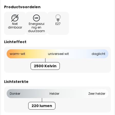
Productvoordelen
Niet
Energiezui
E27
dimbaar
nig en
duurzaam
Lichteffect
warm-wit
universeel wit
daglicht
2500 Kelvin
Lichtsterkte
Donker
Helder
Zeer helder
220 lumen