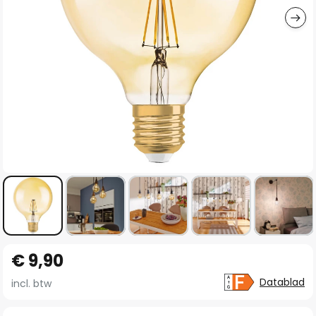
Ga
€ 9,90
naar
het
Datablad
incl. btw
begin