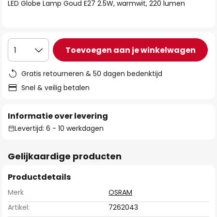
van
LED Globe Lamp Goud E27 2.5W, warmwit, 220 lumen
de
afbeeldingen-
gallerij
Toevoegen aan je winkelwagen
1
Gratis retourneren & 50 dagen bedenktijd
Snel & veilig betalen
Informatie over levering
Levertijd: 6 - 10 werkdagen
Gelijkaardige producten
Productdetails
Merk
OSRAM
Artikel:
7262043