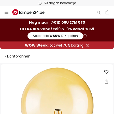
50 dagen bedenktijd
Ga
naar
de
ken
Nog maar
01D 05U 27M 57S
inhoud
EXTRA 10% vanaf €99 & 13% vanaf €159
Actiecode:
WAUW
Kopiëren
WOW Week:
tot wel 70% korting
Lichtbronnen
Ga
naar
het
einde
van
de
afbeeldingen-
gallerij