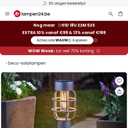
50 dagen bedenktijd
Ga
naar
de
ken
Nog maar
01D 18U 22M 51S
inhoud
EXTRA 10% vanaf €99 & 13% vanaf €159
Actiecode:
WAUW
Kopiëren
WOW Week:
tot wel 70% korting
Deco-solarlampen
Ga
naar
het
einde
van
de
afbeeldingen-
gallerij