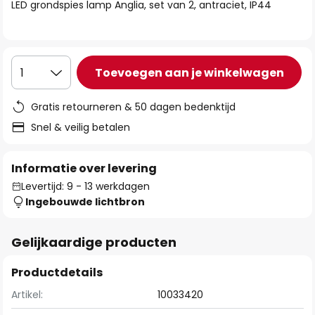
van
LED grondspies lamp Anglia, set van 2, antraciet, IP44
de
afbeeldingen-
gallerij
Toevoegen aan je winkelwagen
1
Gratis retourneren & 50 dagen bedenktijd
Snel & veilig betalen
Informatie over levering
Levertijd: 9 - 13 werkdagen
Ingebouwde lichtbron
Gelijkaardige producten
Productdetails
Artikel:
10033420