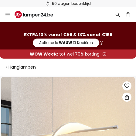
50 dagen bedenktijd
Ga
naar
de
ken
inhoud
EXTRA 10% vanaf €99 & 13% vanaf €159
Actiecode:
WAUW
Kopiëren
WOW Week:
tot wel 70% korting
Hanglampen
Ga
naar
het
einde
van
de
afbeeldingen-
gallerij