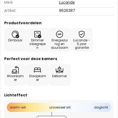
Merk
Lucande
Artikel:
9626387
Productvoordelen
Dimbaar
Dimmer
Energiezui
Lucande -
inbegrepe
nig en
5 jaar
n
duurzaam
garantie
Perfect voor deze kamers
Woonkam
Slaapkam
Eetkamer
er
er
Lichteffect
warm-wit
universeel wit
daglicht