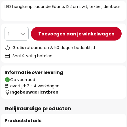
van
LED hanglamp Lucande Edano, 122 cm, wit, textiel, dimbaar
de
afbeeldingen-
gallerij
Toevoegen aan je winkelwagen
1
Gratis retourneren & 50 dagen bedenktijd
Snel & veilig betalen
Informatie over levering
Op voorraad
Levertijd: 2 - 4 werkdagen
Ingebouwde lichtbron
Gelijkaardige producten
Productdetails