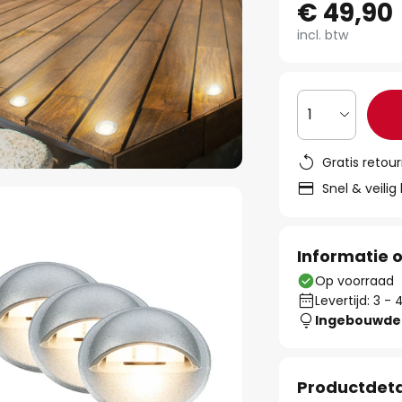
€ 49,90
incl. btw
1
Gratis retou
Snel & veilig
Informatie o
Op voorraad
Levertijd: 3 
Ingebouwde 
Productdeta