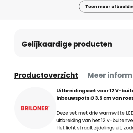
Toon meer afbeeldi
Ga
naar
het
begin
Gelijkaardige producten
van
de
afbeeldingen-
gallerij
Productoverzicht
Meer inform
Uitbreidingsset voor 12 V-buit
inbouwspots Ø 3,5 cm van roes
Deze set met drie warmwitte LED
uitbreiding van het 12 V-buitenve
Het licht straalt zijdelings uit, 