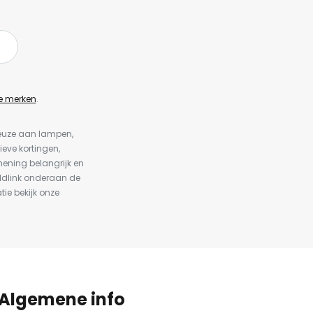
e merken
.
keuze aan lampen,
ieve kortingen,
ening belangrijk en
ldlink onderaan de
tie bekijk onze
Algemene info