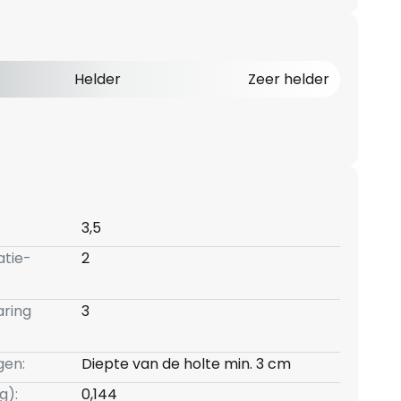
Helder
Zeer helder
3,5
atie-
2
aring
3
gen:
Diepte van de holte min. 3 cm
g):
0,144