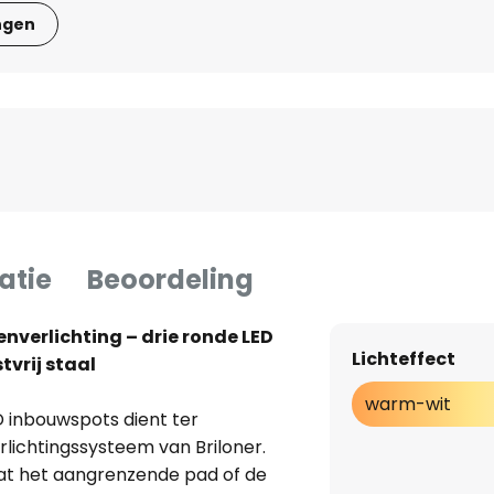
ngen
atie
Beoordeling
enverlichting – drie ronde LED
Lichteffect
tvrij staal
warm-wit
 inbouwspots dient ter
rlichtingssysteem van Briloner.
zodat het aangrenzende pad of de