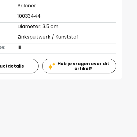
Briloner
10033444
Diameter: 3.5 cm
Zinkspuitwerk / Kunststof
se:
III
Heb je vragen over dit
ductdetails
artikel?