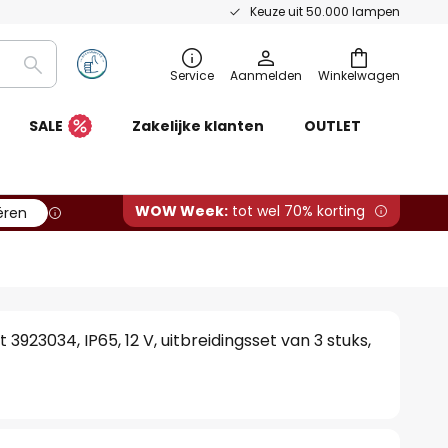
Keuze uit 50.000 lampen
Zoeken
Service
Aanmelden
Winkelwagen
SALE
Zakelijke klanten
OUTLET
WOW Week:
tot wel 70% korting
ëren
3923034, IP65, 12 V, uitbreidingsset van 3 stuks,