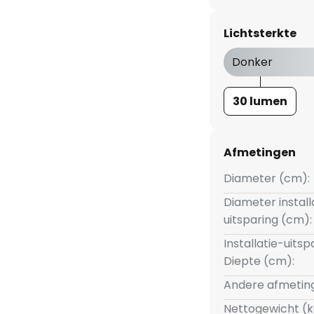
nde spots zijn voorzien van een
 kunststof afdekking en
Lichtsterkte
sluitkabels met stekkers voor
ator voor buiten voor de 230 V-
Donker
 niet inbegrepen – er is een
30 lumen
n en 12 V-aansluitkabels
Afmetingen
or
Diameter (cm):
Diameter install
uitsparing (cm):
Installatie-uitsp
Diepte (cm):
Andere afmetin
Nettogewicht (k