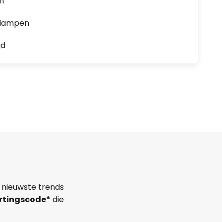
en
0 lampen
jd
 nieuwste trends
rtingscode*
die