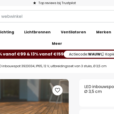
Top reviews bij Trustpilot
ichting
Lichtbronnen
Ventilatoren
Merken
Meer
% vanaf €99 & 13% vanaf €159
Actiecode:
WAUW
Kopi
D inbouwspot 3923034, IP65, 12 V, uitbreidingsset van 3 stuks, Ø 3,5 cm
LED inbouwspot 
Ø 3,5 cm