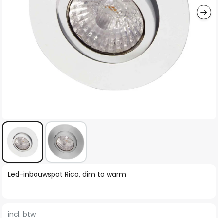
Ga
Led-inbouwspot Rico, dim to warm
naar
het
begin
incl. btw