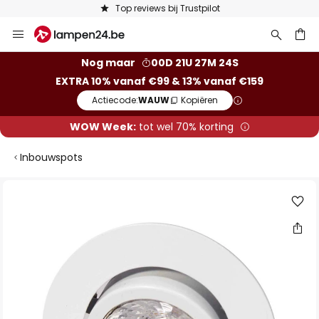
Top reviews bij Trustpilot
Ga
naar
de
ken
Nog maar
00D 21U 27M 24S
inhoud
EXTRA 10% vanaf €99 & 13% vanaf €159
Actiecode:
WAUW
Kopiëren
WOW Week:
tot wel 70% korting
Inbouwspots
Ga
naar
het
einde
van
de
afbeeldingen-
gallerij