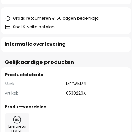
van
de
afbeeldingen-
Gratis retourneren & 50 dagen bedenktijd
gallerij
Snel & veilig betalen
Informatie over levering
Gelijkaardige producten
Productdetails
Merk
MEGAMAN
Artikel:
6530229X
Productvoordelen
Energiezui
nig en