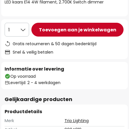
van
LED kaars E14 4W filament, 2.700K Switch dimmer
de
afbeeldingen-
gallerij
Toevoegen aan je winkelwagen
1
Gratis retourneren & 50 dagen bedenktijd
Snel & veilig betalen
Informatie over levering
Op voorraad
Levertijd: 2 - 4 werkdagen
Gelijkaardige producten
Productdetails
Merk
Trio Lighting