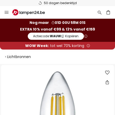
50 dagen bedenktijd
Ga
naar
de
ken
Nog maar
01D 00U 58M 01S
inhoud
EXTRA 10% vanaf €99 & 13% vanaf €159
Actiecode:
WAUW
Kopiëren
WOW Week:
tot wel 70% korting
Lichtbronnen
Ga
naar
het
einde
van
de
afbeeldingen-
gallerij