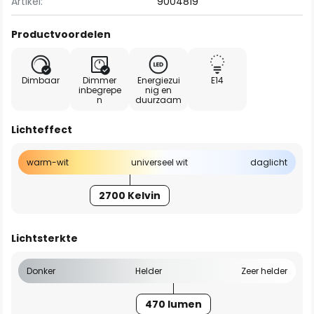
Artikel:
9004819
Productvoordelen
Dimbaar
Dimmer
Energiezui
E14
inbegrepe
nig en
n
duurzaam
Lichteffect
warm-wit
universeel wit
daglicht
2700 Kelvin
Lichtsterkte
Donker
Helder
Zeer helder
470 lumen