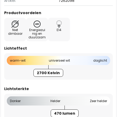
Artikel:
7262098
Productvoordelen
Niet
Energiezui
E14
dimbaar
nig en
duurzaam
Lichteffect
warm-wit
universeel wit
daglicht
2700 Kelvin
Lichtsterkte
Donker
Helder
Zeer helder
470 lumen