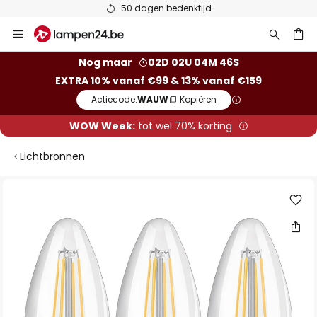
50 dagen bedenktijd
Ga
naar
de
ken
Nog maar
02D 02U 04M 46S
inhoud
EXTRA 10% vanaf €99 & 13% vanaf €159
Actiecode:
WAUW
Kopiëren
WOW Week:
tot wel 70% korting
Lichtbronnen
Ga
naar
het
einde
van
de
afbeeldingen-
gallerij