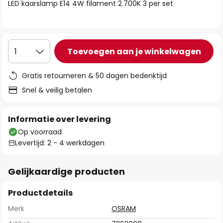
van
LED kaarslamp E14 4W filament 2.700K 3 per set
de
afbeeldingen-
gallerij
Toevoegen aan je winkelwagen
1
Gratis retourneren & 50 dagen bedenktijd
Snel & veilig betalen
Informatie over levering
Op voorraad
Levertijd: 2 - 4 werkdagen
Gelijkaardige producten
Productdetails
Merk
OSRAM