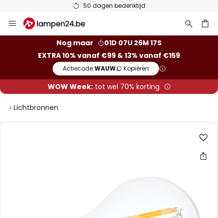
50 dagen bedenktijd
Ga
naar
de
ken
Nog maar
01D 07U 26M 16S
inhoud
EXTRA 10% vanaf €99 & 13% vanaf €159
Actiecode:
WAUW
Kopiëren
WOW Week:
tot wel 70% korting
Lichtbronnen
Ga
naar
het
einde
van
de
afbeeldingen-
gallerij