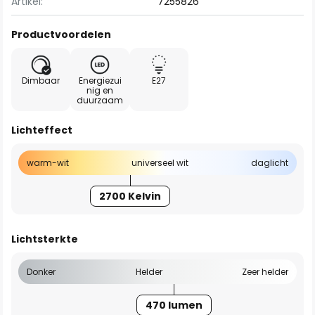
Artikel:
7255826
Productvoordelen
Dimbaar
Energiezui
E27
nig en
duurzaam
Lichteffect
warm-wit
universeel wit
daglicht
2700 Kelvin
Lichtsterkte
Donker
Helder
Zeer helder
470 lumen