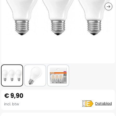
Ga
€ 9,90
naar
het
Datablad
incl. btw
begin