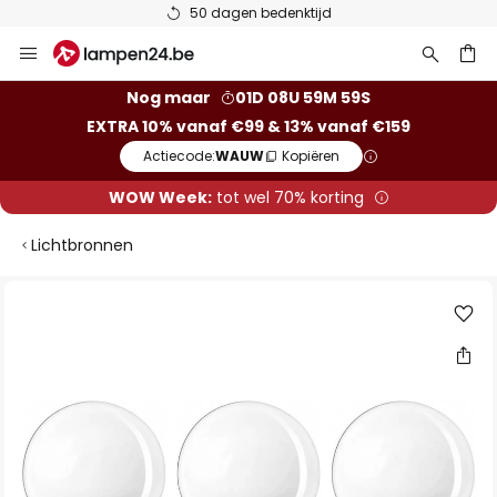
50 dagen bedenktijd
Ga
naar
de
ken
Nog maar
01D 08U 59M 59S
inhoud
EXTRA 10% vanaf €99 & 13% vanaf €159
Actiecode:
WAUW
Kopiëren
WOW Week:
tot wel 70% korting
Lichtbronnen
Ga
naar
het
einde
van
de
afbeeldingen-
gallerij