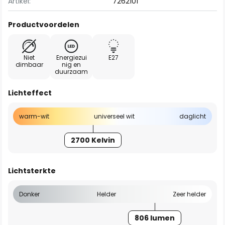
Artikel:
7262101
Productvoordelen
Niet
Energiezui
E27
dimbaar
nig en
duurzaam
Lichteffect
warm-wit
universeel wit
daglicht
2700 Kelvin
Lichtsterkte
Donker
Helder
Zeer helder
806 lumen