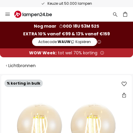
Keuze uit 50.000 lampen
Ga
naar
de
ken
Nog maar
00D 18U 53M 51S
inhoud
EXTRA 10% vanaf €99 & 13% vanaf €159
Actiecode:
WAUW
Kopiëren
WOW Week:
tot wel 70% korting
Lichtbronnen
Ga
% korting in bulk
naar
het
einde
van
de
afbeeldingen-
gallerij