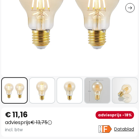
Ga
€ 11,16
adviesprijs -18%
naar
adviesprijs
€ 13,75
het
Datablad
incl. btw
begin