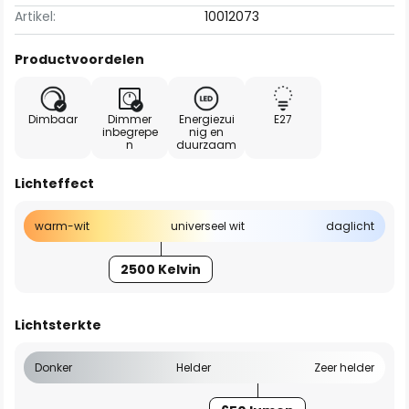
Artikel:
10012073
Productvoordelen
Dimbaar
Dimmer
Energiezui
E27
inbegrepe
nig en
n
duurzaam
Lichteffect
warm-wit
universeel wit
daglicht
2500 Kelvin
Lichtsterkte
Donker
Helder
Zeer helder