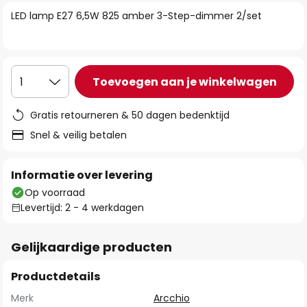
van
LED lamp E27 6,5W 825 amber 3-Step-dimmer 2/set
de
afbeeldingen-
gallerij
Toevoegen aan je winkelwagen
1
Gratis retourneren & 50 dagen bedenktijd
Snel & veilig betalen
Informatie over levering
Op voorraad
Levertijd: 2 - 4 werkdagen
Gelijkaardige producten
Productdetails
Merk
Arcchio