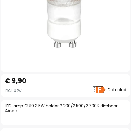
Ga
€ 9,90
naar
het
Datablad
incl. btw
begin
van
LED lamp GU10 3.5W helder 2.200/2.500/2.700K dimbaar
3.5cm
de
afbeeldingen-
gallerij