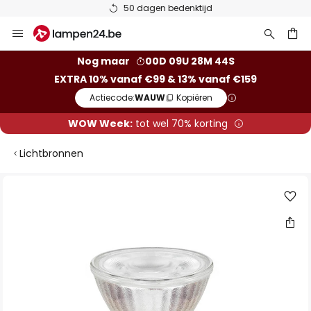
50 dagen bedenktijd
Ga
naar
de
ken
Nog maar
00D 09U 28M 44S
inhoud
EXTRA 10% vanaf €99 & 13% vanaf €159
Actiecode:
WAUW
Kopiëren
WOW Week:
tot wel 70% korting
Lichtbronnen
Ga
naar
het
einde
van
de
afbeeldingen-
gallerij