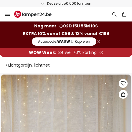
Keuze uit 50.000 lampen
Ga
naar
de
ken
Nog maar
02D 15U 55M 09S
inhoud
EXTRA 10% vanaf €99 & 13% vanaf €159
Actiecode:
WAUW
Kopiëren
WOW Week:
tot wel 70% korting
Lichtgordijn, lichtnet
Ga
naar
het
einde
van
de
afbeeldingen-
gallerij