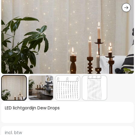
Ga
LED lichtgordijn Dew Drops
naar
het
begin
incl. btw