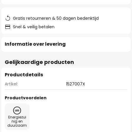
van
de
afbeeldingen-
Gratis retourneren & 50 dagen bedenktijd
gallerij
Snel & veilig betalen
Informatie over levering
Gelijkaardige producten
Productdetails
Artikel:
1527007X
Productvoordelen
Energiezui
nig en
duurzaam