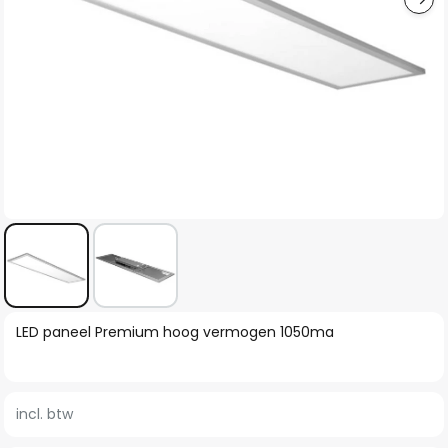
Ga
LED paneel Premium hoog vermogen 1050ma
naar
het
begin
incl. btw
van