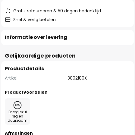
de
afbeeldingen-
Gratis retourneren & 50 dagen bedenktijd
gallerij
Snel & veilig betalen
Informatie over levering
Gelijkaardige producten
Productdetails
Artikel:
3002180X
Productvoordelen
Energiezui
nig en
duurzaam
Afmetingen