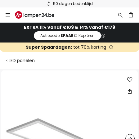
50 dagen bedenktijd
Ga
naar
de
ken
EXTRA 11% vanaf €109 & 14% vanaf €179
inhoud
Actiecode:
SPAAR
Kopiëren
Super Spaardagen:
tot 70% korting
LED panelen
Ga
naar
het
einde
van
de
afbeeldingen-
gallerij