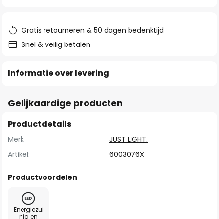
van
de
afbeeldingen-
Gratis retourneren & 50 dagen bedenktijd
gallerij
Snel & veilig betalen
Informatie over levering
Gelijkaardige producten
Productdetails
Merk
JUST LIGHT.
Artikel:
6003076X
Productvoordelen
Energiezui
nig en