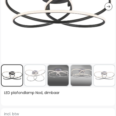
Ga
LED plafondlamp Nod, dimbaar
naar
het
begin
incl. btw