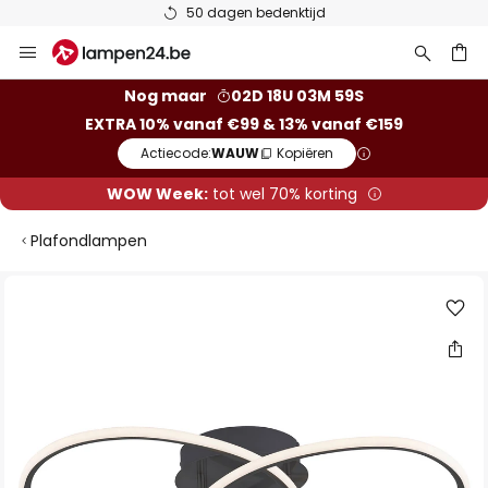
50 dagen bedenktijd
Ga
naar
de
ken
Nog maar
02D 18U 03M 59S
inhoud
EXTRA 10% vanaf €99 & 13% vanaf €159
Actiecode:
WAUW
Kopiëren
WOW Week:
tot wel 70% korting
Plafondlampen
Ga
naar
het
einde
van
de
afbeeldingen-
gallerij