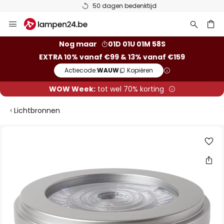
50 dagen bedenktijd
Ga
naar
de
ken
Nog maar
01D 01U 01M 58S
inhoud
EXTRA 10% vanaf €99 & 13% vanaf €159
Actiecode:
WAUW
Kopiëren
WOW Week:
tot wel 70% korting
Lichtbronnen
Ga
naar
het
einde
van
de
afbeeldingen-
gallerij