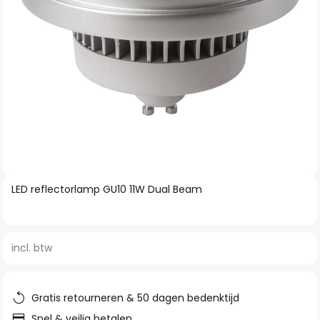
Ga
LED reflectorlamp GU10 11W Dual Beam
naar
het
begin
incl. btw
van
de
afbeeldingen-
Gratis retourneren & 50 dagen bedenktijd
gallerij
Snel & veilig betalen