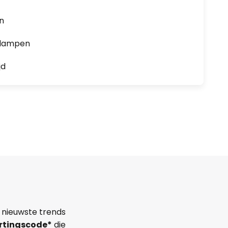
en
0 lampen
jd
 nieuwste trends
rtingscode*
die