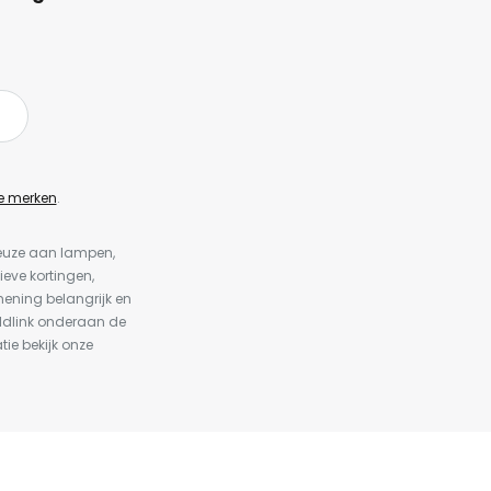
e merken
.
keuze aan lampen,
ieve kortingen,
ening belangrijk en
ldlink onderaan de
tie bekijk onze