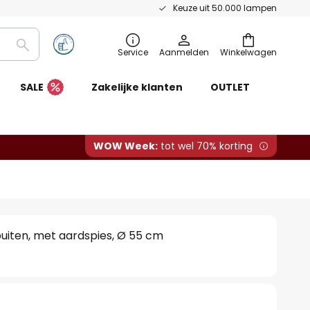
Keuze uit 50.000 lampen
Zoeken
Service
Aanmelden
Winkelwagen
SALE
Zakelijke klanten
OUTLET
WOW Week:
tot wel 70% korting
buiten, met aardspies, Ø 55 cm