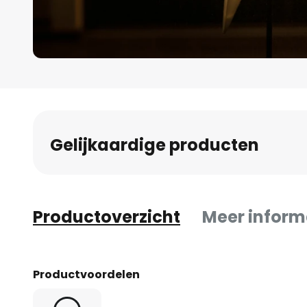
Ga
naar
het
begin
Gelijkaardige producten
van
de
afbeeldingen-
gallerij
Productoverzicht
Meer inform
Productvoordelen