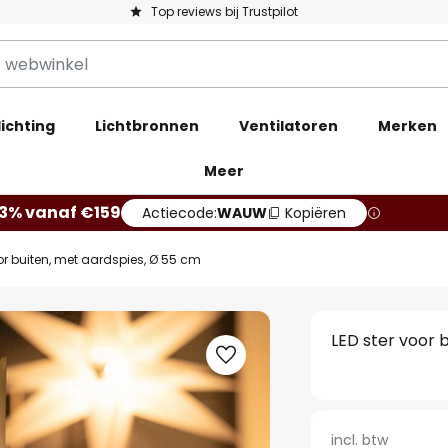
Top reviews bij Trustpilot
ichting
Lichtbronnen
Ventilatoren
Merken
Meer
13% vanaf €159
Actiecode:
WAUW
Kopiëren
oor buiten, met aardspies, Ø 55 cm
LED ster voor 
incl. btw