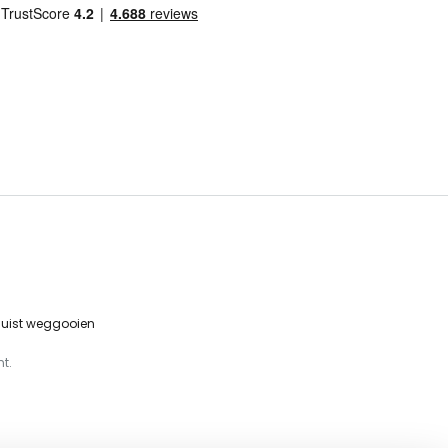
 juist weggooien
t.