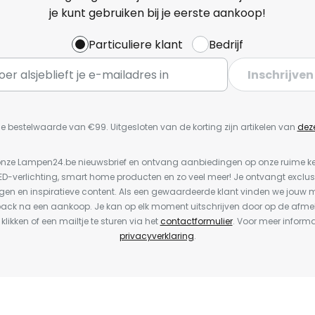
je kunt gebruiken bij je eerste aankoop!
Particuliere klant
Bedrijf
Inschrijven
e bestelwaarde van €99. Uitgesloten van de korting zijn artikelen van
dez
or onze Lampen24.be nieuwsbrief en ontvang aanbiedingen op onze ruime 
LED-verlichting, smart home producten en zo veel meer! Je ontvangt exclus
en en inspiratieve content. Als een gewaardeerde klant vinden we jouw m
back na een aankoop. Je kan op elk moment uitschrijven door op de afme
 klikken of een mailtje te sturen via het
contactformulier
. Voor meer informa
privacyverklaring
.