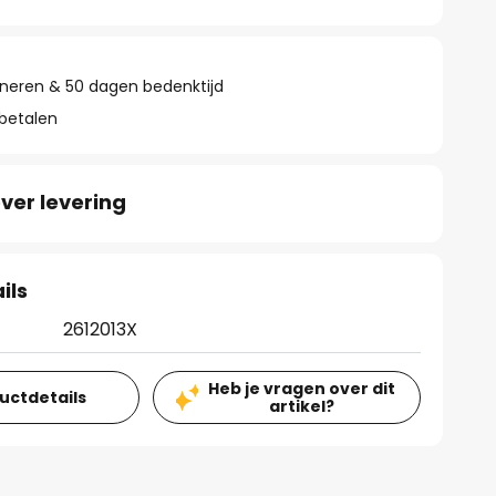
rneren & 50 dagen bedenktijd
 betalen
ver levering
ils
2612013X
Heb je vragen over dit
ductdetails
artikel?