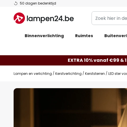
Ga
50 dagen bedenktijd
naar
Zoek
de
hier
inhoud
in
Binnenverlichting
Ruimtes
de
Buitenverl
webwinkel
EXTRA 10% vanaf €99 & 
Lampen en verlichting
Kerstverlichting
Kerststerren
LED ster v
Ga
naar
het
einde
van
de