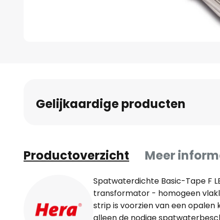
Ga
naar
het
begin
Gelijkaardige producten
van
de
afbeeldingen-
gallerij
Productoverzicht
Meer inform
Spatwaterdichte Basic-Tape F LE
transformator - homogeen vlakli
strip is voorzien van een opalen 
alleen de nodige spatwaterbesch