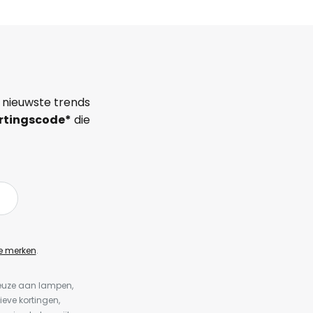
 nieuwste trends
rtingscode*
die
e merken
.
keuze aan lampen,
ieve kortingen,