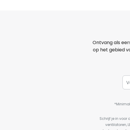
Ontvang als eer
op het gebied va
*Minimal
Schrijf je in vo
ventilatoren, 