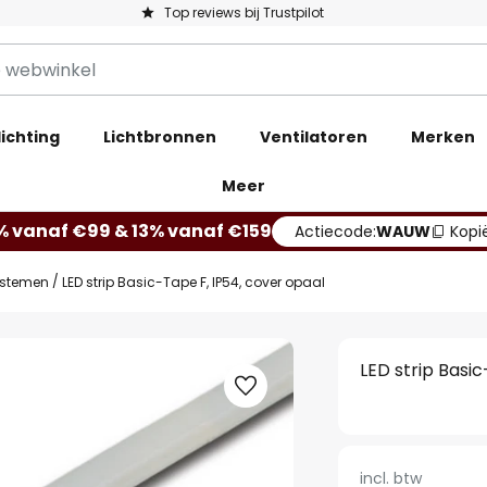
Top reviews bij Trustpilot
ichting
Lichtbronnen
Ventilatoren
Merken
Meer
% vanaf €99 & 13% vanaf €159
Actiecode:
WAUW
Kopi
ystemen
LED strip Basic-Tape F, IP54, cover opaal
LED strip Basi
incl. btw