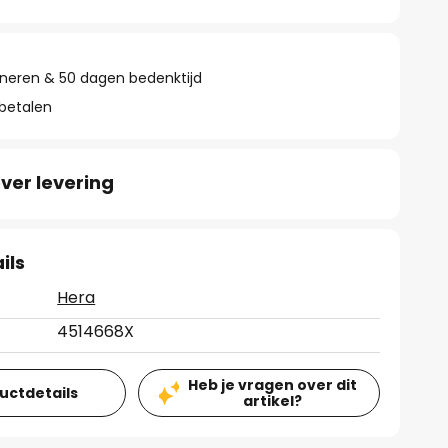
rneren & 50 dagen bedenktijd
 betalen
ver levering
ils
Hera
4514668X
Heb je vragen over dit
ductdetails
artikel?