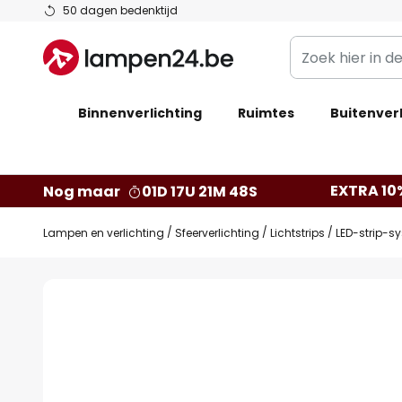
Ga
50 dagen bedenktijd
naar
Zoek
de
hier
inhoud
in
Binnenverlichting
Ruimtes
de
Buitenverl
webwinkel
EXTRA 10
Nog maar
01D 17U 21M 47S
Lampen en verlichting
Sfeerverlichting
Lichtstrips
LED-strip-s
Ga
naar
het
einde
van
de