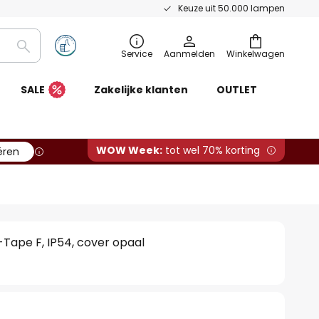
Keuze uit 50.000 lampen
Zoeken
Service
Aanmelden
Winkelwagen
SALE
Zakelijke klanten
OUTLET
WOW Week:
tot wel 70% korting
ëren
c-Tape F, IP54, cover opaal