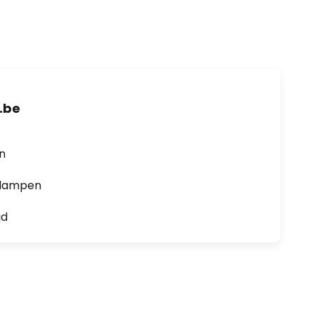
.be
en
0 lampen
jd