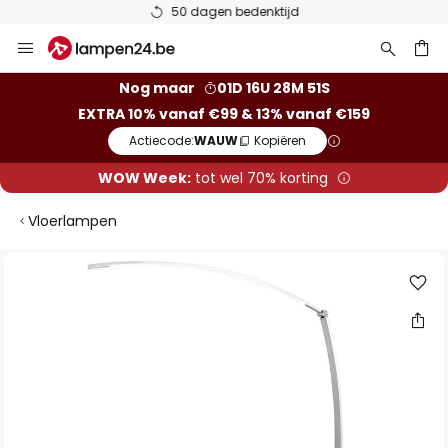
50 dagen bedenktijd
Ga
naar
de
ken
Nog maar
01D 16U 28M 50S
inhoud
EXTRA 10% vanaf €99 & 13% vanaf €159
Actiecode:
WAUW
Kopiëren
WOW Week:
tot wel 70% korting
Vloerlampen
Ga
naar
het
einde
van
de
afbeeldingen-
gallerij