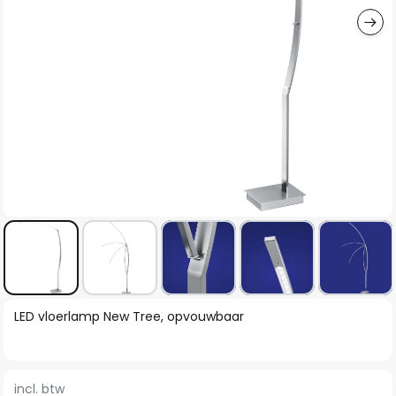
Ga
LED vloerlamp New Tree, opvouwbaar
naar
het
begin
incl. btw