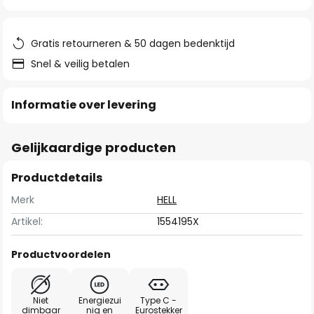
van
de
afbeeldingen-
Gratis retourneren & 50 dagen bedenktijd
gallerij
Snel & veilig betalen
Informatie over levering
Gelijkaardige producten
Productdetails
Merk
HELL
Artikel:
1554195X
Productvoordelen
Niet
Energiezui
Type C -
dimbaar
nig en
Eurostekker