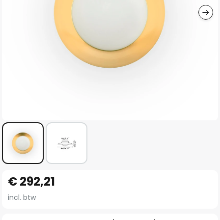
Ga
€ 292,21
naar
het
incl. btw
begin