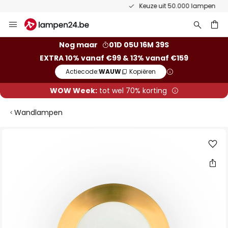
Keuze uit 50.000 lampen
Ga
naar
de
ken
Nog maar
01D 05U 16M 39S
inhoud
EXTRA 10% vanaf €99 & 13% vanaf €159
Actiecode:
WAUW
Kopiëren
WOW Week:
tot wel 70% korting
Wandlampen
Ga
naar
het
einde
van
de
afbeeldingen-
gallerij