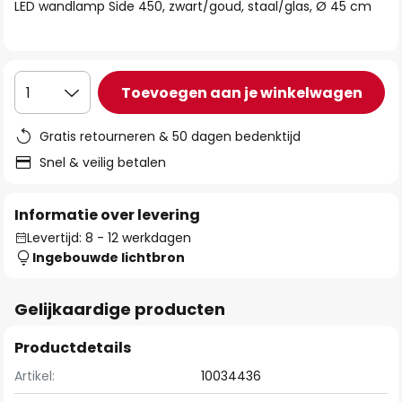
van
LED wandlamp Side 450, zwart/goud, staal/glas, Ø 45 cm
de
afbeeldingen-
gallerij
Toevoegen aan je winkelwagen
1
Gratis retourneren & 50 dagen bedenktijd
Snel & veilig betalen
Informatie over levering
Levertijd: 8 - 12 werkdagen
Ingebouwde lichtbron
Gelijkaardige producten
Productdetails
Artikel:
10034436