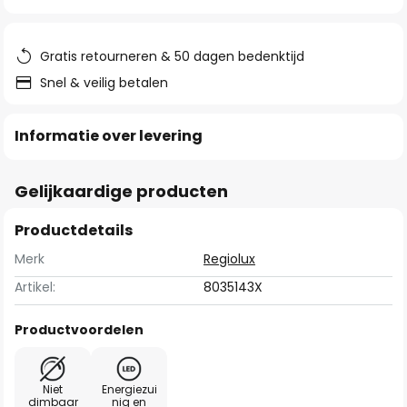
van
de
afbeeldingen-
Gratis retourneren & 50 dagen bedenktijd
gallerij
Snel & veilig betalen
Informatie over levering
Gelijkaardige producten
Productdetails
Merk
Regiolux
Artikel:
8035143X
Productvoordelen
Niet
Energiezui
dimbaar
nig en