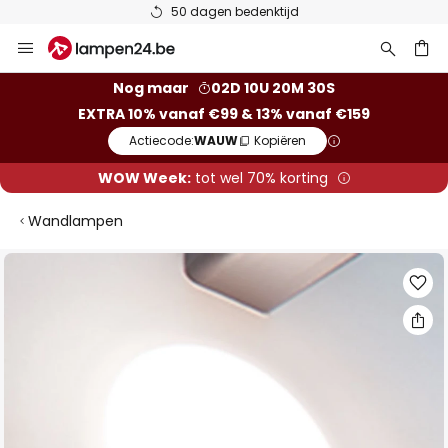
50 dagen bedenktijd
Ga
naar
de
ken
Nog maar
02D 10U 20M 29S
inhoud
EXTRA 10% vanaf €99 & 13% vanaf €159
Actiecode:
WAUW
Kopiëren
WOW Week:
tot wel 70% korting
Wandlampen
Ga
naar
het
einde
van
de
afbeeldingen-
gallerij