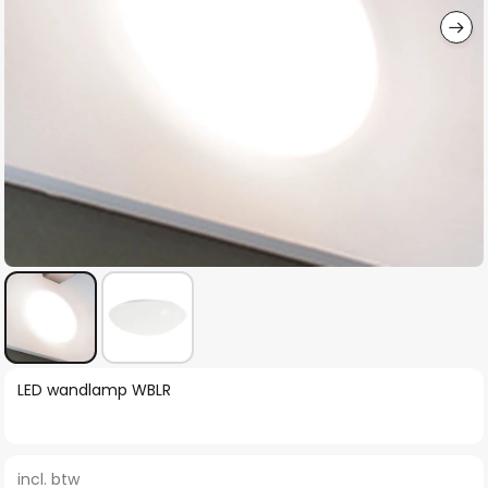
Ga
LED wandlamp WBLR
naar
het
begin
incl. btw