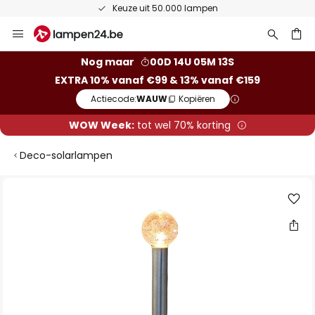
Keuze uit 50.000 lampen
Ga
naar
de
ken
Nog maar
00D 14U 05M 12S
inhoud
EXTRA 10% vanaf €99 & 13% vanaf €159
Actiecode:
WAUW
Kopiëren
WOW Week:
tot wel 70% korting
Deco-solarlampen
Ga
naar
het
einde
van
de
afbeeldingen-
gallerij