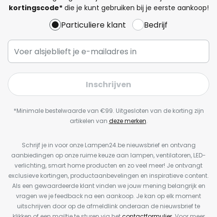
kortingscode*
die je kunt gebruiken bij je eerste aankoop!
Particuliere klant
Bedrijf
Inschrijven
*Minimale bestelwaarde van €99. Uitgesloten van de korting zijn
artikelen van
deze merken
.
Schrijf je in voor onze Lampen24.be nieuwsbrief en ontvang
aanbiedingen op onze ruime keuze aan lampen, ventilatoren, LED-
verlichting, smart home producten en zo veel meer! Je ontvangt
exclusieve kortingen, productaanbevelingen en inspiratieve content.
Als een gewaardeerde klant vinden we jouw mening belangrijk en
vragen we je feedback na een aankoop. Je kan op elk moment
uitschrijven door op de afmeldlink onderaan de nieuwsbrief te
klikken of een mailtje te sturen via het
contactformulier
. Voor meer