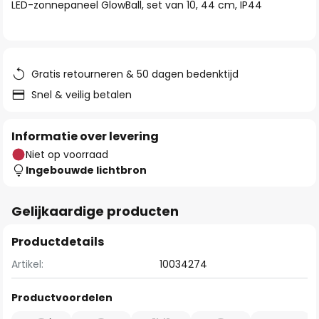
van
LED-zonnepaneel GlowBall, set van 10, 44 cm, IP44
de
afbeeldingen-
gallerij
Gratis retourneren & 50 dagen bedenktijd
Snel & veilig betalen
Informatie over levering
Niet op voorraad
Ingebouwde lichtbron
Gelijkaardige producten
Productdetails
Artikel:
10034274
Productvoordelen