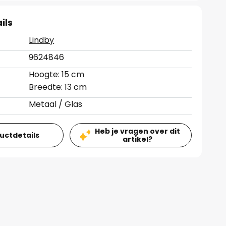
ils
Lindby
9624846
Hoogte: 15 cm
Breedte: 13 cm
Metaal / Glas
Heb je vragen over dit
ductdetails
artikel?