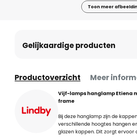
Toon meer afbeeldi
Ga
naar
het
begin
Gelijkaardige producten
van
de
afbeeldingen-
gallerij
Productoverzicht
Meer inform
Vijf-lamps hanglamp Etiena 
frame
Bij deze hanglamp zijn de kappe
verschillende hoogtes hangen en
glazen kappen. Dit zorgt ervoor