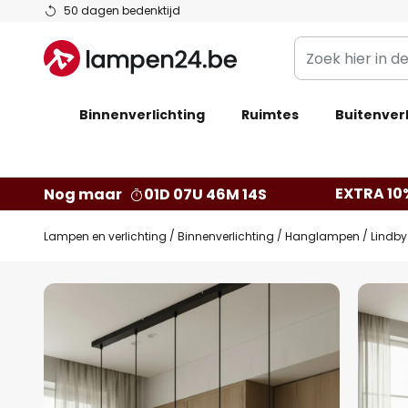
Ga
50 dagen bedenktijd
naar
Zoek
de
hier
inhoud
in
Binnenverlichting
Ruimtes
de
Buitenverl
webwinkel
EXTRA 10
Nog maar
01D 07U 46M 13S
Lampen en verlichting
Binnenverlichting
Hanglampen
Lindby
Ga
naar
het
einde
van
de