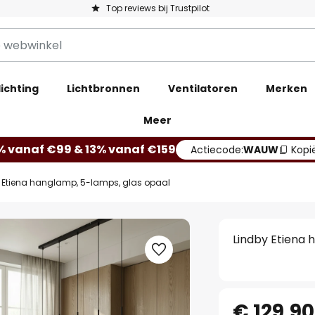
Top reviews bij Trustpilot
ichting
Lichtbronnen
Ventilatoren
Merken
Meer
% vanaf €99 & 13% vanaf €159
Actiecode:
WAUW
Kopi
 Etiena hanglamp, 5-lamps, glas opaal
Lindby Etiena 
€ 129,90