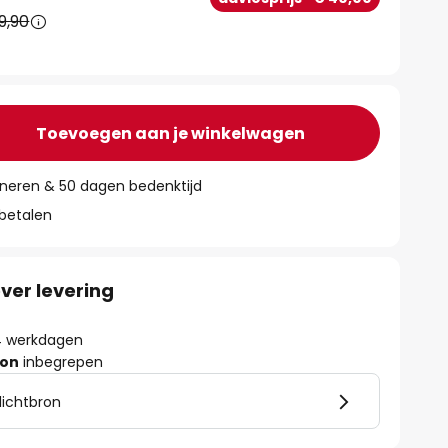
9,90
Toevoegen aan je winkelwagen
rneren & 50 dagen bedenktijd
 betalen
ver levering
- 4 werkdagen
ron
inbegrepen
lichtbron