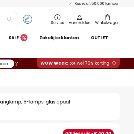
Keuze uit 50.000 lampen
Zoeken
Service
Aanmelden
Winkelwagen
SALE
Zakelijke klanten
OUTLET
WOW Week:
tot wel 70% korting
ëren
hanglamp, 5-lamps, glas opaal
adviesprijs -€ 40,00