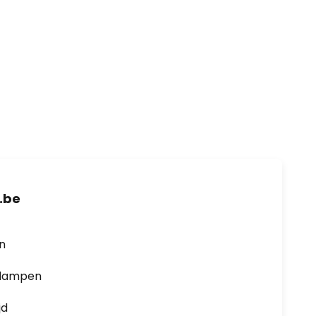
.be
en
0 lampen
jd