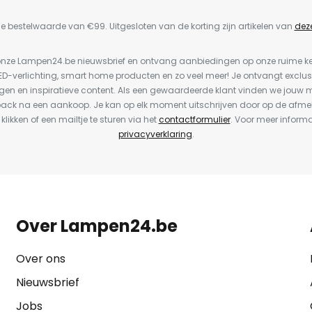
e bestelwaarde van €99. Uitgesloten van de korting zijn artikelen van
dez
or onze Lampen24.be nieuwsbrief en ontvang aanbiedingen op onze ruime 
LED-verlichting, smart home producten en zo veel meer! Je ontvangt exclus
en en inspiratieve content. Als een gewaardeerde klant vinden we jouw m
back na een aankoop. Je kan op elk moment uitschrijven door op de afme
 klikken of een mailtje te sturen via het
contactformulier
. Voor meer informa
privacyverklaring
.
Over Lampen24.be
Over ons
Nieuwsbrief
Jobs