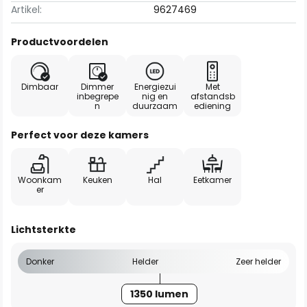
Artikel:
9627469
Productvoordelen
Dimbaar
Dimmer
Energiezui
Met
inbegrepe
nig en
afstandsb
n
duurzaam
ediening
Perfect voor deze kamers
Woonkam
Keuken
Hal
Eetkamer
er
Lichtsterkte
Donker
Helder
Zeer helder
1350 lumen