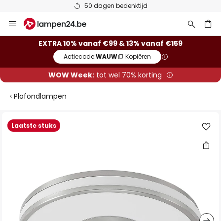
50 dagen bedenktijd
Ga
naar
de
ken
EXTRA 10% vanaf €99 & 13% vanaf €159
inhoud
Actiecode:
WAUW
Kopiëren
WOW Week:
tot wel 70% korting
Plafondlampen
Ga
Laatste stuks
naar
het
einde
van
de
afbeeldingen-
gallerij