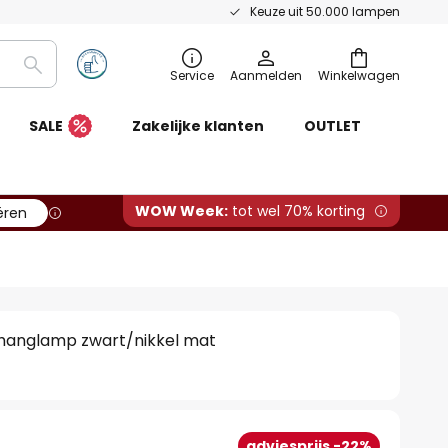
Keuze uit 50.000 lampen
Zoeken
Service
Aanmelden
Winkelwagen
SALE
Zakelijke klanten
OUTLET
WOW Week:
tot wel 70% korting
ëren
f hanglamp zwart/nikkel mat
adviesprijs -22%