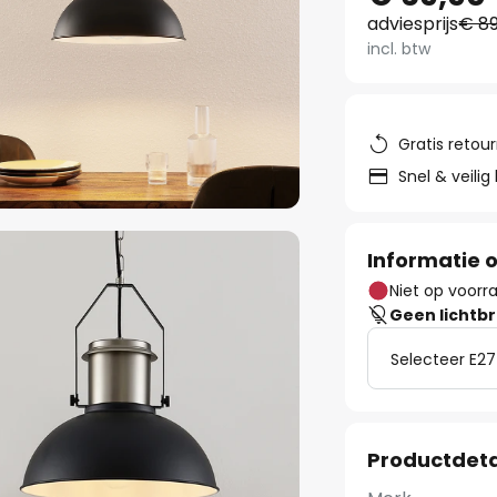
adviesprijs
€ 89
incl. btw
Gratis retou
Snel & veilig
Informatie o
Niet op voorr
Geen lichtb
Selecteer E27
Productdeta