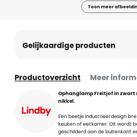
Toon meer afbeeldi
Ga
naar
het
begin
Gelijkaardige producten
van
de
afbeeldingen-
gallerij
Productoverzicht
Meer inform
Ophanglamp Freitjof in zwart 
nikkel.
Een beetje industrieel design bre
keuken of eetkamer. Dit wordt be
geschilderd aan de buitenkant e