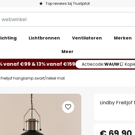
Top reviews bij Trustpilot
ichting
Lichtbronnen
Ventilatoren
Merken
Meer
% vanaf €99 & 13% vanaf €159
Actiecode:
WAUW
Kopi
 Freitjof hanglamp zwart/nikkel mat
Lindby Freitjo
€ 69,90