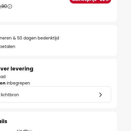
,90
rneren & 50 dagen bedenktijd
 betalen
ver levering
aad
ron
inbegrepen
 lichtbron
ils