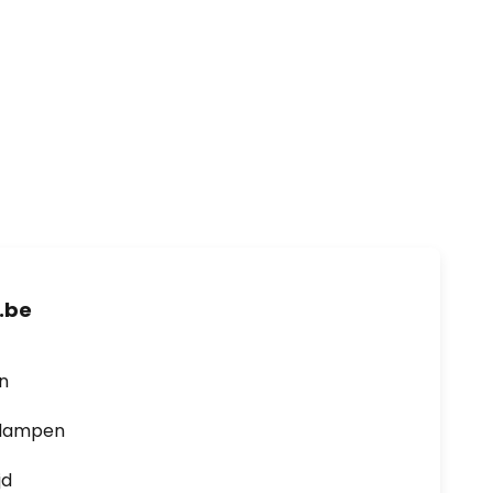
.be
en
0 lampen
jd