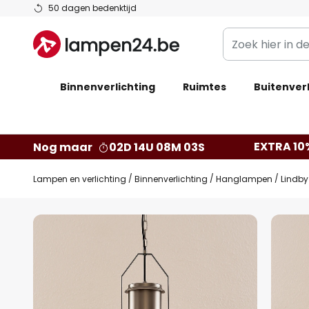
Ga
50 dagen bedenktijd
naar
Zoek
de
hier
inhoud
in
Binnenverlichting
Ruimtes
de
Buitenverl
webwinkel
EXTRA 10
Nog maar
02D 14U 08M 02S
Lampen en verlichting
Binnenverlichting
Hanglampen
Lindby
Ga
naar
het
einde
van
de