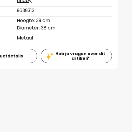
Lindby
9639313
Hoogte: 39 cm
Diameter: 38 cm
Metaal
Heb je vragen over dit
ductdetails
artikel?