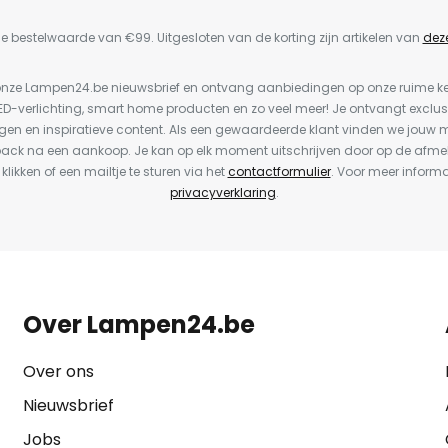
e bestelwaarde van €99. Uitgesloten van de korting zijn artikelen van
dez
or onze Lampen24.be nieuwsbrief en ontvang aanbiedingen op onze ruime 
LED-verlichting, smart home producten en zo veel meer! Je ontvangt exclus
en en inspiratieve content. Als een gewaardeerde klant vinden we jouw m
back na een aankoop. Je kan op elk moment uitschrijven door op de afme
 klikken of een mailtje te sturen via het
contactformulier
. Voor meer informa
privacyverklaring
.
Over Lampen24.be
Over ons
Nieuwsbrief
Jobs