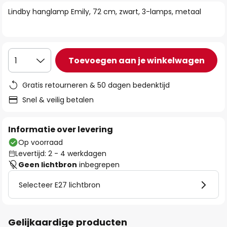
van
Lindby hanglamp Emily, 72 cm, zwart, 3-lamps, metaal
de
afbeeldingen-
gallerij
Toevoegen aan je winkelwagen
1
Gratis retourneren & 50 dagen bedenktijd
Snel & veilig betalen
Informatie over levering
Op voorraad
Levertijd: 2 - 4 werkdagen
Geen lichtbron
inbegrepen
Selecteer E27 lichtbron
Gelijkaardige producten