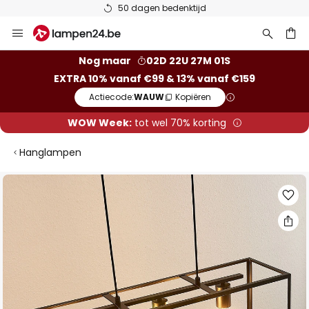
50 dagen bedenktijd
Ga
naar
de
ken
Nog maar
02D 22U 27M 01S
inhoud
EXTRA 10% vanaf €99 & 13% vanaf €159
Actiecode:
WAUW
Kopiëren
WOW Week:
tot wel 70% korting
Hanglampen
Ga
naar
het
einde
van
de
afbeeldingen-
gallerij