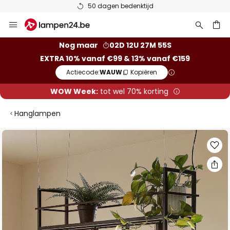
edenktijd
Top reviews bij Tru
Ga
naar
de
ken
Nog maar
02D 12U 27M 55S
inhoud
EXTRA 10% vanaf €99 & 13% vanaf €159
Actiecode:
WAUW
Kopiëren
WOW Week:
tot wel 70% korting
Hanglampen
Ga
naar
het
einde
van
de
afbeeldingen-
gallerij