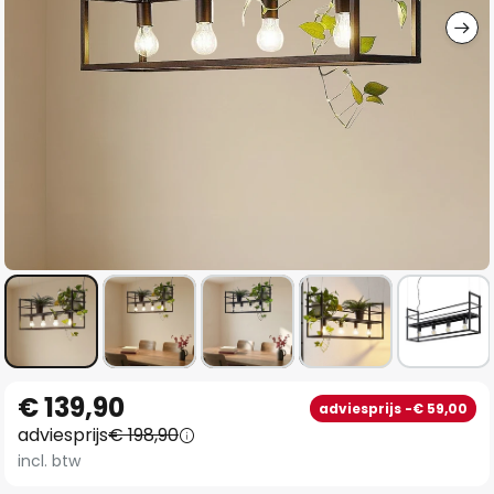
Ga
€ 139,90
adviesprijs -€ 59,00
naar
adviesprijs
€ 198,90
het
incl. btw
begin