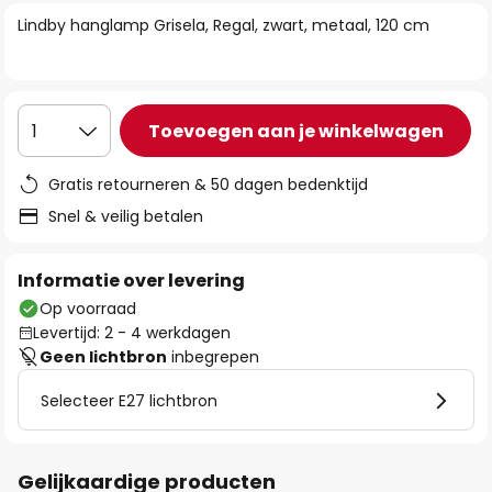
van
Lindby hanglamp Grisela, Regal, zwart, metaal, 120 cm
de
afbeeldingen-
gallerij
Toevoegen aan je winkelwagen
1
Gratis retourneren & 50 dagen bedenktijd
Snel & veilig betalen
Informatie over levering
Op voorraad
Levertijd: 2 - 4 werkdagen
Geen lichtbron
inbegrepen
Selecteer E27 lichtbron
Gelijkaardige producten