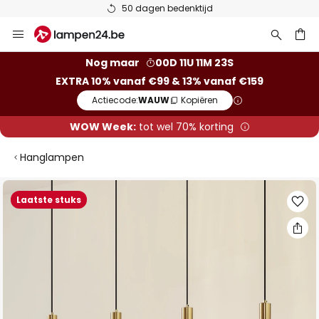
50 dagen bedenktijd
Ga
naar
de
ken
Nog maar
00D 11U 11M 23S
inhoud
EXTRA 10% vanaf €99 & 13% vanaf €159
Actiecode:
WAUW
Kopiëren
WOW Week:
tot wel 70% korting
Hanglampen
Ga
Laatste stuks
naar
het
einde
van
de
afbeeldingen-
gallerij