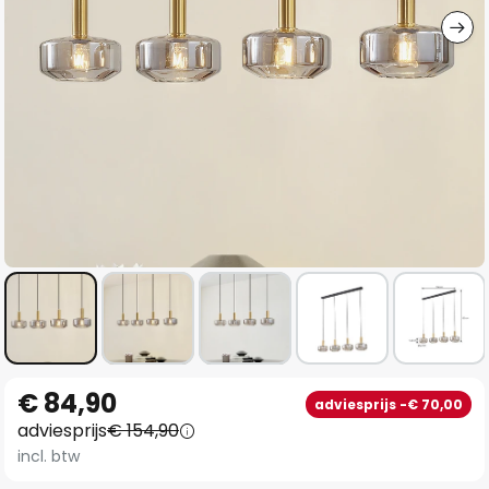
Ga
€ 84,90
adviesprijs -€ 70,00
naar
adviesprijs
€ 154,90
het
incl. btw
begin