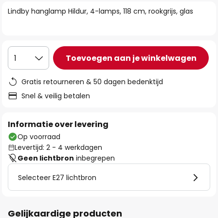
van
Lindby hanglamp Hildur, 4-lamps, 118 cm, rookgrijs, glas
de
afbeeldingen-
gallerij
Toevoegen aan je winkelwagen
1
Gratis retourneren & 50 dagen bedenktijd
Snel & veilig betalen
Informatie over levering
Op voorraad
Levertijd: 2 - 4 werkdagen
Geen lichtbron
inbegrepen
Selecteer E27 lichtbron
Gelijkaardige producten