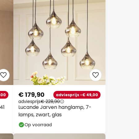
€ 179,90
,00
adviesprijs -€ 49,00
adviesprijs
€ 228,90
41
Lucande Jarven hanglamp, 7-
lamps, zwart, glas
Op voorraad