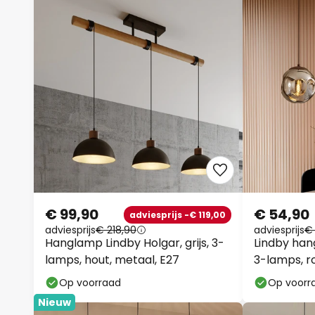
€ 99,90
€ 54,90
adviesprijs -€ 119,00
adviesprijs
€ 218,90
adviesprijs
€ 
Hanglamp Lindby Holgar, grijs, 3-
Lindby han
lamps, hout, metaal, E27
3-lamps, ro
Op voorraad
Op voorr
Nieuw