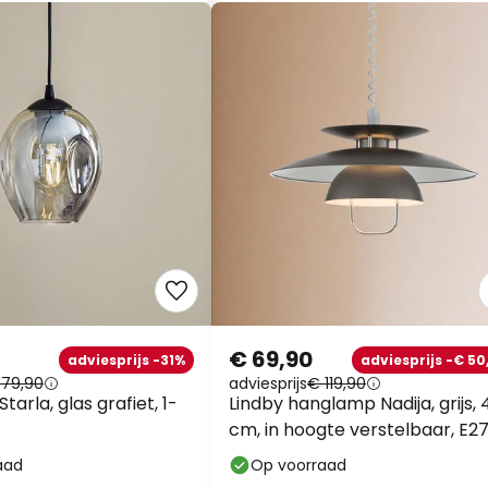
€ 69,90
adviesprijs -31%
adviesprijs -€ 50
 79,90
adviesprijs
€ 119,90
arla, glas grafiet, 1-
Lindby hanglamp Nadija, grijs, 
cm, in hoogte verstelbaar, E2
aad
Op voorraad