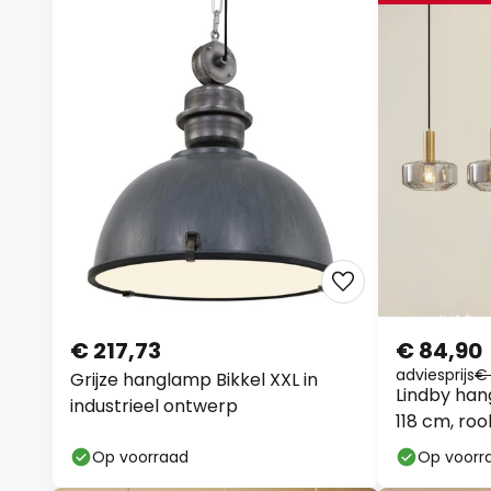
€ 217,73
€ 84,90
adviesprijs
€ 
Grijze hanglamp Bikkel XXL in
Lindby han
industrieel ontwerp
118 cm, rook
Op voorraad
Op voorr