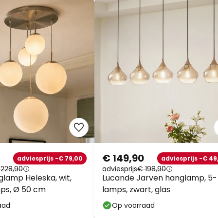
€ 149,90
adviesprijs -€ 79,00
adviesprijs -€ 49
 228,90
adviesprijs
€ 198,90
glamp Heleska, wit,
Lucande Jarven hanglamp, 5-
mps, Ø 50 cm
lamps, zwart, glas
aad
Op voorraad