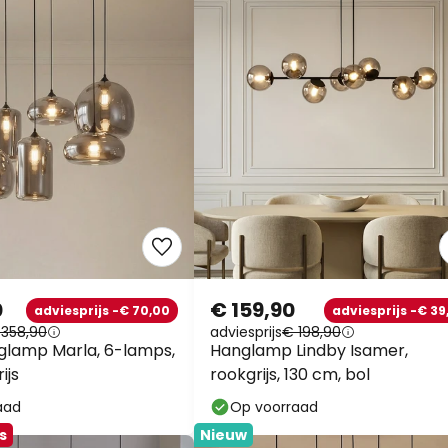
0
€ 159,90
adviesprijs -€ 70,00
adviesprijs -€ 39
 358,90
adviesprijs
€ 198,90
glamp Marla, 6-lamps,
Hanglamp Lindby Isamer,
ijs
rookgrijs, 130 cm, bol
aad
Op voorraad
s
Nieuw