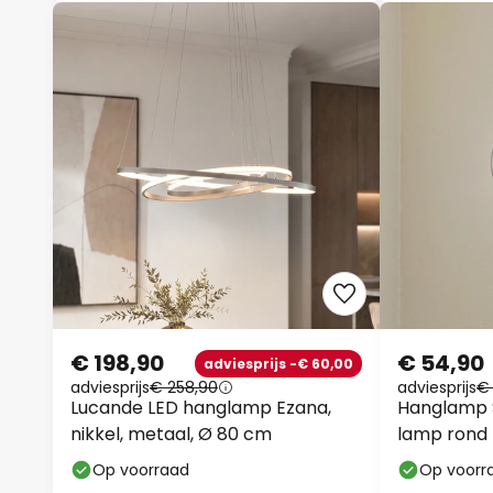
€ 198,90
€ 54,90
adviesprijs -€ 60,00
adviesprijs
€ 258,90
adviesprijs
€
Lucande LED hanglamp Ezana,
Hanglamp St
nikkel, metaal, Ø 80 cm
lamp rond
Op voorraad
Op voorr