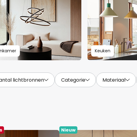
nkamer
Keuken
antal lichtbronnen
Categorie
Materiaal
s
Nieuw