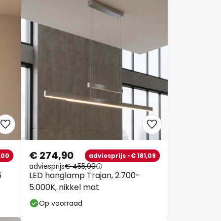
€ 274,90
,00
adviesprijs -€ 181,09
adviesprijs
€ 455,99
5
LED hanglamp Trajan, 2.700-
5.000K, nikkel mat
Op voorraad