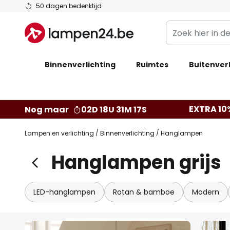
Ga
50 dagen bedenktijd
naar
Zoek
de
hier
inhoud
in
Binnenverlichting
Ruimtes
de
Buitenverl
webwinkel
EXTRA 10
Nog maar
02D 18U 31M 16S
Lampen en verlichting
Binnenverlichting
Hanglampen
Hanglampen grijs
LED-hanglampen
Rotan & bamboe
Modern