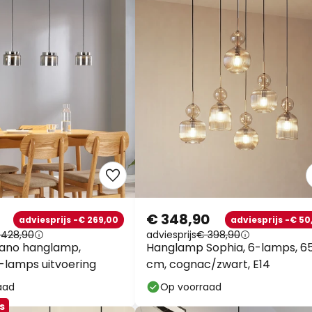
€ 348,90
adviesprijs -€ 269,00
adviesprijs -€ 50
 428,90
adviesprijs
€ 398,90
iano hanglamp,
Hanglamp Sophia, 6-lamps, 6
4-lamps uitvoering
cm, cognac/zwart, E14
aad
Op voorraad
s