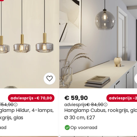
€ 59,90
adviesprijs -€ 70,00
adviesprijs -
154,90
adviesprijs
€ 84,90
glamp Hildur, 4-lamps,
Hanglamp Cubus, rookgrijs, gla
grijs, glas
Ø 30 cm, E27
aad
Op voorraad