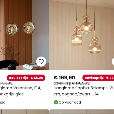
€ 169,90
adviesprijs -€ 65,00
adviesprijs -€ 29
119,90
adviesprijs
€ 198,90
glamp Valentina, E14,
Hanglamp Sophia, 3-lamps, Ø 
okgrijs, glas
cm, cognac/zwart, E14
aad
Op voorraad