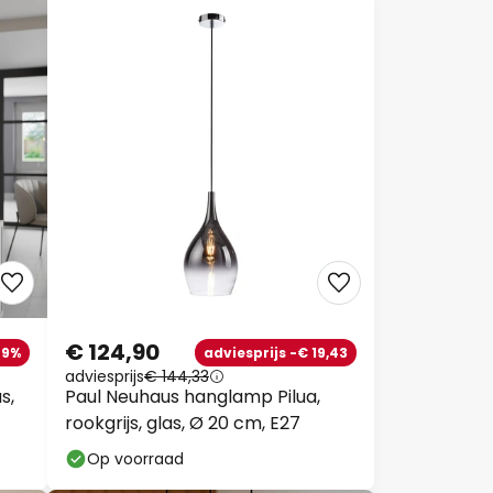
€ 124,90
29%
adviesprijs -€ 19,43
adviesprijs
€ 144,33
s,
Paul Neuhaus hanglamp Pilua,
rookgrijs, glas, Ø 20 cm, E27
Op voorraad