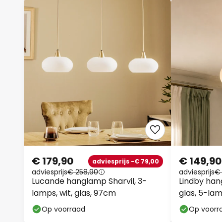
€ 179,90
€ 149,90
adviesprijs -€ 79,00
adviesprijs
€ 258,90
adviesprijs
€
Lucande hanglamp Sharvil, 3-
Lindby han
lamps, wit, glas, 97cm
glas, 5-la
Op voorraad
Op voorr