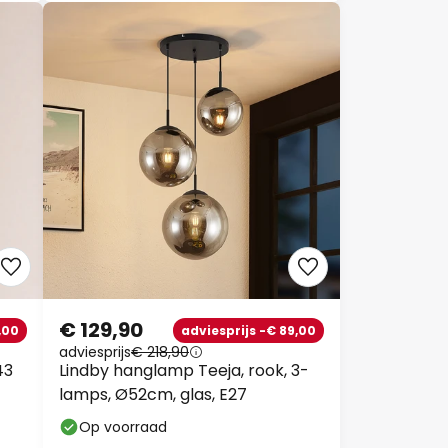
€ 129,90
,00
adviesprijs -€ 89,00
adviesprijs
€ 218,90
43
Lindby hanglamp Teeja, rook, 3-
7
lamps, Ø52cm, glas, E27
Op voorraad