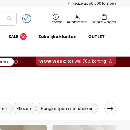
Keuze uit 50.000 lampen
Zoeken
Service
Aanmelden
Winkelwagen
SALE
Zakelijke klanten
OUTLET
WOW Week:
tot wel 70% korting
ëren
ten
Glazen
Hanglampen met stekker
Vintage han