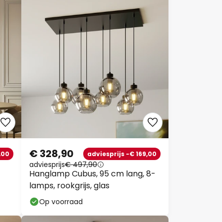
€ 328,90
,00
adviesprijs -€ 169,00
adviesprijs
€ 497,90
Hanglamp Cubus, 95 cm lang, 8-
lamps, rookgrijs, glas
Op voorraad