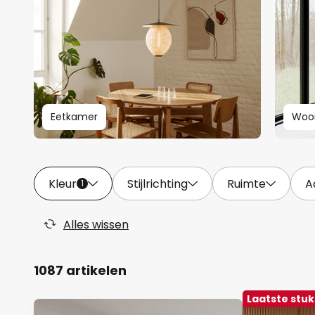
Eetkamer
Woo
Kleur
Stijlrichting
Ruimte
A
1
Alles wissen
1087 artikelen
Laatste stuk