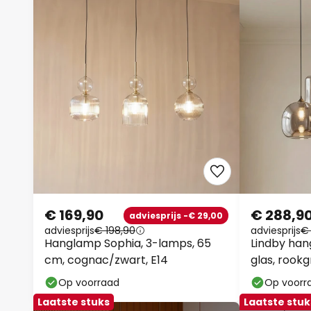
€ 169,90
€ 288,9
adviesprijs -€ 29,00
adviesprijs
€ 198,90
adviesprijs
€
Hanglamp Sophia, 3-lamps, 65
Lindby han
cm, cognac/zwart, E14
glas, rookgr
Op voorraad
Op voorr
Laatste stuks
Laatste stuk