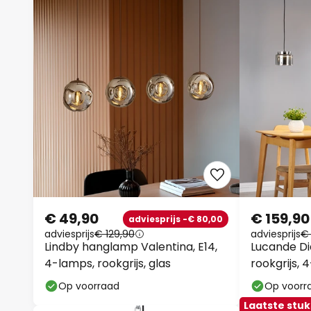
€ 49,90
€ 159,90
adviesprijs -€ 80,00
adviesprijs
€ 129,90
adviesprijs
€
Lindby hanglamp Valentina, E14,
Lucande D
4-lamps, rookgrijs, glas
rookgrijs, 
Op voorraad
Op voorr
Laatste stuk