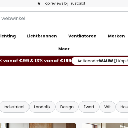
Top reviews bij Trustpilot
ichting
Lichtbronnen
Ventilatoren
Merken
Meer
% vanaf €99 & 13% vanaf €159
Actiecode:
WAUW
Kopi
Industrieel
Landelijk
Design
Zwart
Wit
Hou