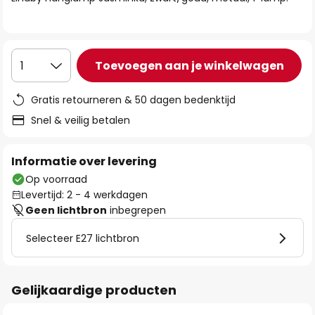
de
afbeeldingen-
gallerij
Toevoegen aan je winkelwagen
1
Gratis retourneren & 50 dagen bedenktijd
Snel & veilig betalen
Informatie over levering
Op voorraad
Levertijd: 2 - 4 werkdagen
Geen lichtbron
inbegrepen
Selecteer E27 lichtbron
Gelijkaardige producten