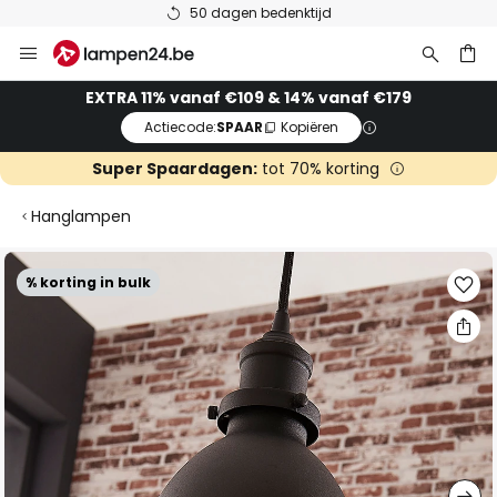
50 dagen bedenktijd
Ga
naar
de
ken
EXTRA 11% vanaf €109 & 14% vanaf €179
inhoud
Actiecode:
SPAAR
Kopiëren
Super Spaardagen:
tot 70% korting
Hanglampen
Ga
% korting in bulk
naar
het
einde
van
de
afbeeldingen-
gallerij