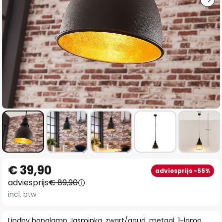
Ga
€ 39,90
adviesprijs -55%
naar
adviesprijs
€ 89,90
het
incl. btw
begin
van
Lindby hanglamp Jasminka, zwart/goud, metaal, 1-lamp.