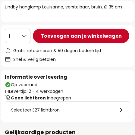
van
Lindby hanglamp Louisanne, verstelbaar, bruin, Ø 35 cm
de
afbeeldingen-
gallerij
Toevoegen aan je winkelwagen
1
Gratis retourneren & 50 dagen bedenktijd
Snel & veilig betalen
Informatie over levering
Op voorraad
Levertijd: 2 - 4 werkdagen
Geen lichtbron
inbegrepen
Selecteer E27 lichtbron
Gelijkaardige producten