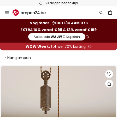
50 dagen bedenktijd
Ga
naar
de
ken
Nog maar
00D 13U 44M 06S
inhoud
EXTRA 10% vanaf €99 & 13% vanaf €159
Actiecode:
WAUW
Kopiëren
WOW Week:
tot wel 70% korting
Hanglampen
Ga
naar
het
einde
van
de
afbeeldingen-
gallerij