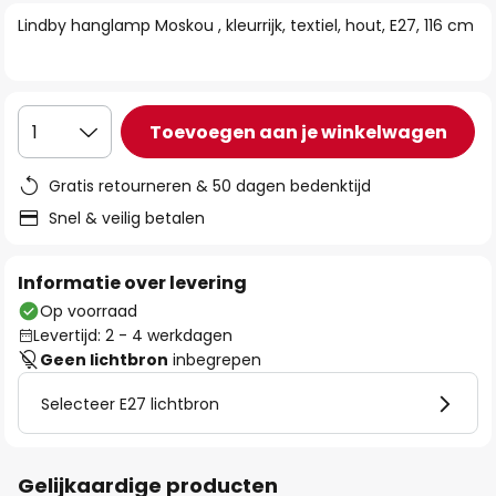
van
Lindby hanglamp Moskou , kleurrijk, textiel, hout, E27, 116 cm
de
afbeeldingen-
gallerij
Toevoegen aan je winkelwagen
1
Gratis retourneren & 50 dagen bedenktijd
Snel & veilig betalen
Informatie over levering
Op voorraad
Levertijd: 2 - 4 werkdagen
Geen lichtbron
inbegrepen
Selecteer E27 lichtbron
Gelijkaardige producten