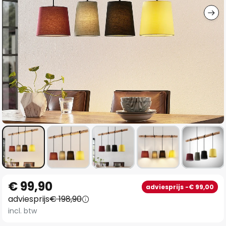
Ga
€ 99,90
adviesprijs -€ 99,00
naar
adviesprijs
€ 198,90
het
incl. btw
begin