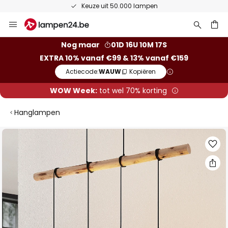
Keuze uit 50.000 lampen
Ga
naar
de
ken
Nog maar
01D 16U 10M 17S
inhoud
EXTRA 10% vanaf €99 & 13% vanaf €159
Actiecode:
WAUW
Kopiëren
WOW Week:
tot wel 70% korting
Hanglampen
Ga
naar
het
einde
van
de
afbeeldingen-
gallerij