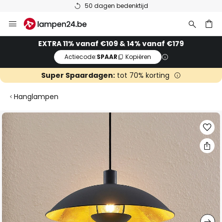
50 dagen bedenktijd
Ga
naar
de
ken
EXTRA 11% vanaf €109 & 14% vanaf €179
inhoud
Actiecode:
SPAAR
Kopiëren
Super Spaardagen:
tot 70% korting
Hanglampen
Ga
naar
het
einde
van
de
afbeeldingen-
gallerij