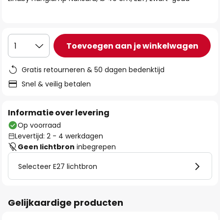
de
afbeeldingen-
gallerij
Toevoegen aan je winkelwagen
1
Gratis retourneren & 50 dagen bedenktijd
Snel & veilig betalen
Informatie over levering
Op voorraad
Levertijd: 2 - 4 werkdagen
Geen lichtbron
inbegrepen
Selecteer E27 lichtbron
Gelijkaardige producten