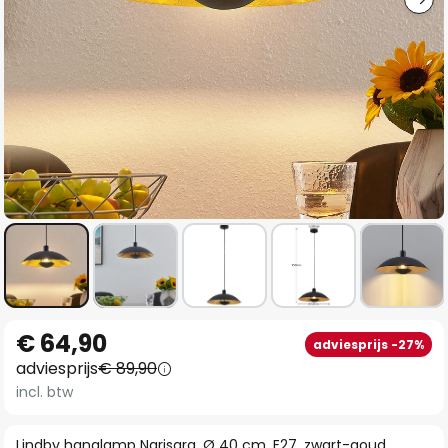
Ga
€ 64,90
adviesprijs -27%
naar
adviesprijs
€ 89,90
het
incl. btw
begin
van
Lindby hanglamp Narisara, Ø 40 cm, E27, zwart-goud