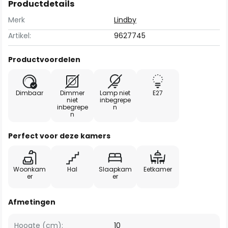
Productdetails
Merk
Lindby
Artikel:
9627745
Productvoordelen
Dimbaar
Dimmer
Lamp niet
E27
niet
inbegrepe
inbegrepe
n
n
Perfect voor deze kamers
Woonkam
Hal
Slaapkam
Eetkamer
er
er
Afmetingen
Hoogte (cm):
10