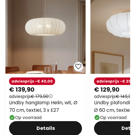
adviesprijs -€ 40,00
adviesprijs -€ 20,
€ 139,90
€ 129,90
adviesprijs
€ 179,90
adviesprijs
€ 149,90
Lindby hanglamp Helin, wit, Ø
Lindby plafondlam
70 cm, textiel, 3 x E27
Ø 60 cm, textiel, 
Op voorraad
Op voorraad
Details
Detai