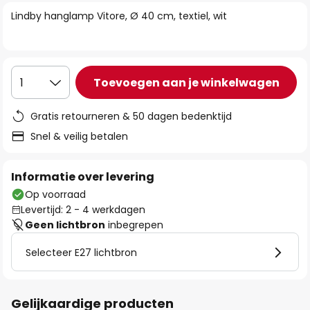
van
Lindby hanglamp Vitore, Ø 40 cm, textiel, wit
de
afbeeldingen-
gallerij
Toevoegen aan je winkelwagen
1
Gratis retourneren & 50 dagen bedenktijd
Snel & veilig betalen
Informatie over levering
Op voorraad
Levertijd: 2 - 4 werkdagen
Geen lichtbron
inbegrepen
Selecteer E27 lichtbron
Gelijkaardige producten