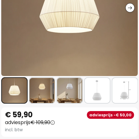
Ga
€ 59,90
adviesprijs -€ 50,00
naar
adviesprijs
€ 109,90
het
incl. btw
begin