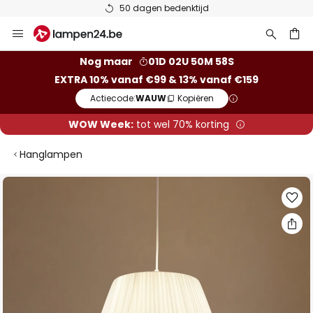
50 dagen bedenktijd
Ga
naar
de
ken
Nog maar
01D 02U 50M 57S
inhoud
EXTRA 10% vanaf €99 & 13% vanaf €159
Actiecode:
WAUW
Kopiëren
WOW Week:
tot wel 70% korting
Hanglampen
Ga
naar
het
einde
van
de
afbeeldingen-
gallerij