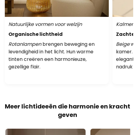
Natuurlijke vormen voor welzijn
Kalmere
Organische lichtheid
Zachte 
Rotanlampen
brengen beweging en
Beige
we
levendigheid in het licht. Hun warme
kamer. 
tinten creëren een harmonieuze,
elegant
gezellige flair.
nadruk 
Meer lichtideeën die harmonie en kracht
geven