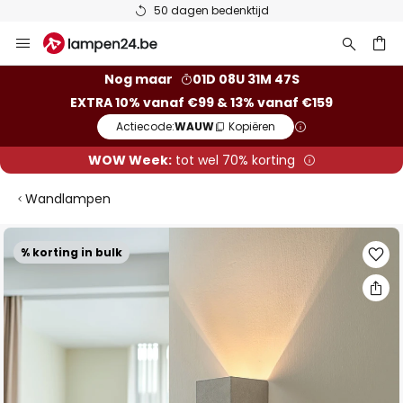
50 dagen bedenktijd
Ga
naar
de
ken
Nog maar
01D 08U 31M 47S
inhoud
EXTRA 10% vanaf €99 & 13% vanaf €159
Actiecode:
WAUW
Kopiëren
WOW Week:
tot wel 70% korting
Wandlampen
Ga
% korting in bulk
naar
het
einde
van
de
afbeeldingen-
gallerij