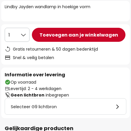
van
Lindby Jayden wandlamp in hoekige vorm
de
afbeeldingen-
gallerij
Toevoegen aan je winkelwagen
1
Gratis retourneren & 50 dagen bedenktijd
Snel & veilig betalen
Informatie over levering
Op voorraad
Levertijd: 2 - 4 werkdagen
Geen lichtbron
inbegrepen
Selecteer G9 lichtbron
Gelijkaardige producten