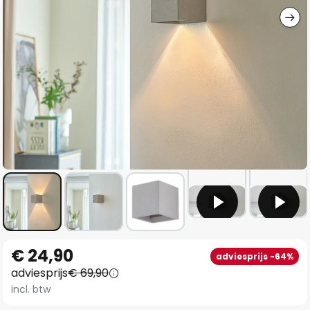
Ga
€ 24,90
adviesprijs -64%
naar
adviesprijs
€ 69,90
het
incl. btw
begin