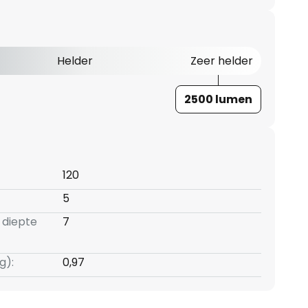
Helder
Zeer helder
2500 lumen
120
5
 diepte
7
g):
0,97