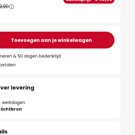
9,90
Toevoegen aan je winkelwagen
rneren & 50 dagen bedenktijd
 betalen
ver levering
- 4 werkdagen
lichtbron
ils