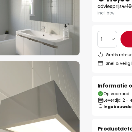
adviesprijs
€ 15
incl. btw
1
Gratis retou
Snel & veilig
Informatie o
Op voorraad
Levertijd: 2 
Ingebouwde 
Productdeta