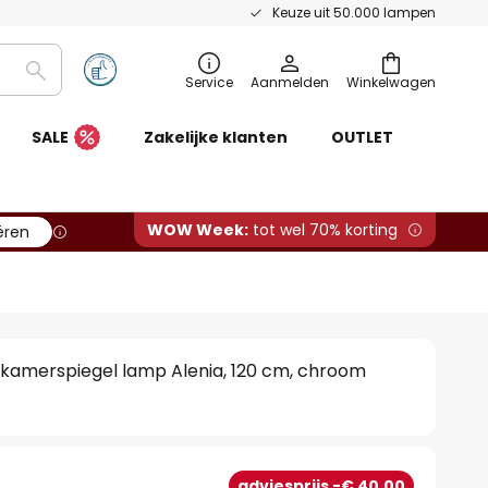
Keuze uit 50.000 lampen
Zoeken
Service
Aanmelden
Winkelwagen
SALE
Zakelijke klanten
OUTLET
WOW Week:
tot wel 70% korting
ëren
dkamerspiegel lamp Alenia, 120 cm, chroom
adviesprijs -€ 40,00