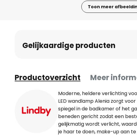
Toon meer afbeeldi
Ga
naar
het
begin
Gelijkaardige producten
van
de
afbeeldingen-
gallerij
Productoverzicht
Meer inform
Moderne, heldere verlichting vo
LED wandlamp Alenia zorgt voor
spiegel in de badkamer of het gas
beneden gericht zodat een best
gelijkmatig wordt verlicht, waa
je haar te doen, make-up aan te 