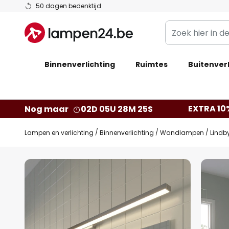
Ga
50 dagen bedenktijd
naar
Zoek
de
hier
inhoud
in
Binnenverlichting
Ruimtes
de
Buitenverl
webwinkel
EXTRA 10
Nog maar
02D 05U 28M 24S
Lampen en verlichting
Binnenverlichting
Wandlampen
Lindb
Ga
naar
het
einde
van
de