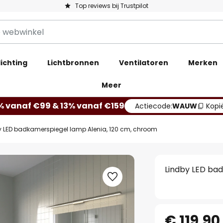
Top reviews bij Trustpilot
ichting
Lichtbronnen
Ventilatoren
Merken
Meer
% vanaf €99 & 13% vanaf €159
Actiecode:
WAUW
Kopi
y LED badkamerspiegel lamp Alenia, 120 cm, chroom
Lindby LED ba
€ 119,90