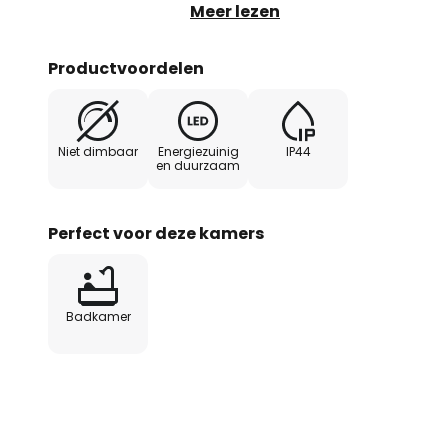
warmwitte LED's blijken efficiënt
Meer lezen
chromen look past goed bij allerl
een gesatineerde kunststof afdekk
Productvoordelen
bijzonder niet-verblindend en 
harmonieert ook mooi met de 
omdat deze meestal ook verchro
Niet dimbaar
Energiezuinig
IP44
en duurzaam
Perfect voor deze kamers
Badkamer