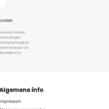
e merken
.
keuze aan lampen,
ieve kortingen,
ening belangrijk en
ldlink onderaan de
tie bekijk onze
Algemene info
Impressum