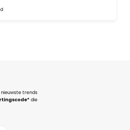
jd
 nieuwste trends
rtingscode*
die