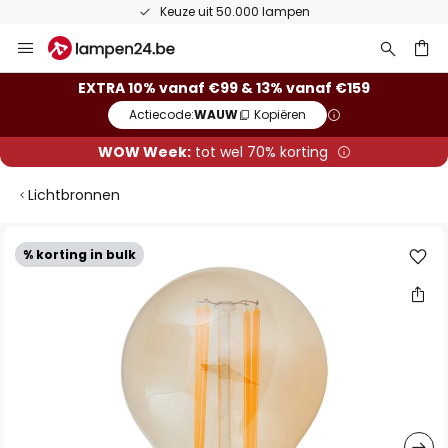
Keuze uit 50.000 lampen
Ga
naar
de
ken
EXTRA 10% vanaf €99 & 13% vanaf €159
inhoud
Actiecode:
WAUW
Kopiëren
WOW Week:
tot wel 70% korting
Lichtbronnen
Ga
% korting in bulk
naar
het
einde
van
de
afbeeldingen-
gallerij