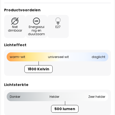
Productvoordelen
Niet
Energiezui
E27
dimbaar
nig en
duurzaam
Lichteffect
warm-wit
universeel wit
daglicht
1800 Kelvin
Lichtsterkte
Donker
Helder
Zeer helder
500 lumen