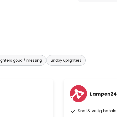
ighters goud / messing
Lindby uplighters
Lampen24
Snel & veilig betal