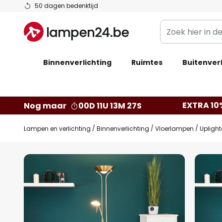
Ga
50 dagen bedenktijd
naar
Zoek
de
hier
inhoud
in
Binnenverlichting
Ruimtes
de
Buitenverl
webwinkel
EXTRA 10
Nog maar
00D 11U 13M 26S
Lampen en verlichting
Binnenverlichting
Vloerlampen
Uplight
Ga
naar
het
einde
van
de