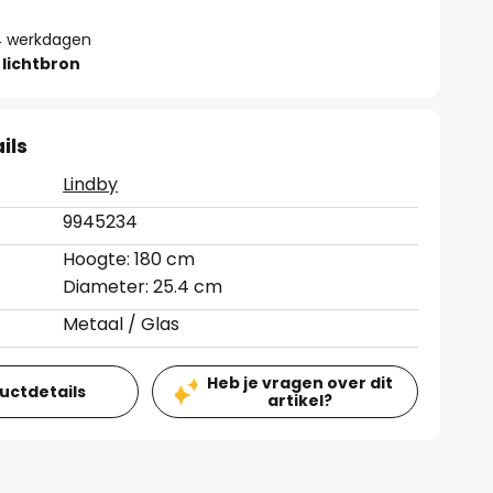
- 4 werkdagen
lichtbron
ils
Lindby
9945234
Hoogte: 180 cm
Diameter: 25.4 cm
Metaal / Glas
Heb je vragen over dit
ductdetails
artikel?