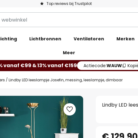
Top reviews bij Trustpilot
ichting
Lichtbronnen
Ventilatoren
Merken
Meer
% vanaf €99 & 13% vanaf €159
Actiecode:
WAUW
Kopi
ers
Lindby LED leeslampje Josefin, messing, leeslampje, dimbaar
Lindby LED lee
€ 129,90