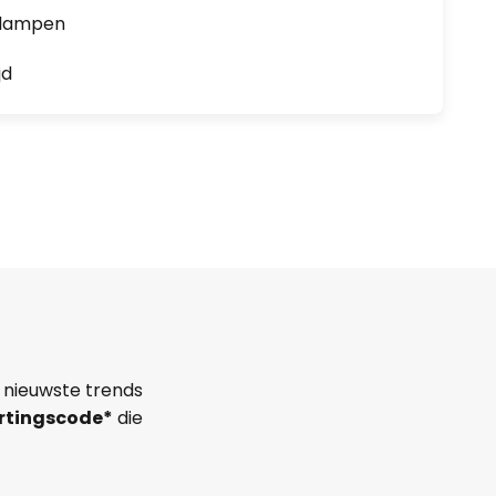
0 lampen
jd
 nieuwste trends
rtingscode*
die