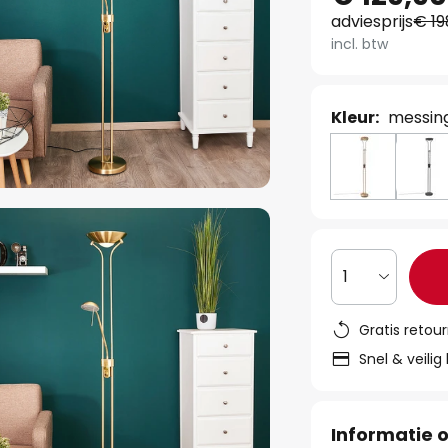
adviesprijs
€ 19
incl. btw
Kleur:
messing
1
Gratis retou
Snel & veilig
Informatie o