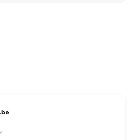
.be
en