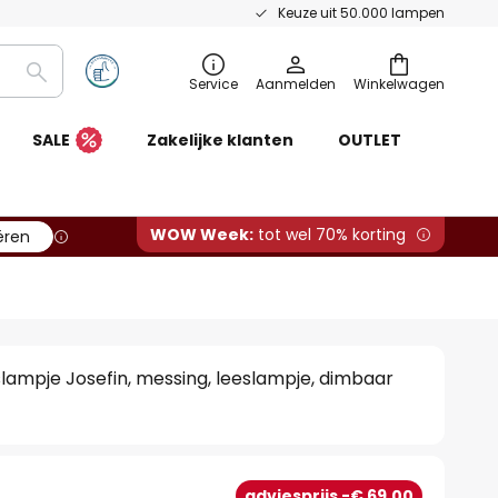
Keuze uit 50.000 lampen
Zoeken
Service
Aanmelden
Winkelwagen
SALE
Zakelijke klanten
OUTLET
WOW Week:
tot wel 70% korting
ëren
slampje Josefin, messing, leeslampje, dimbaar
adviesprijs -€ 69,00