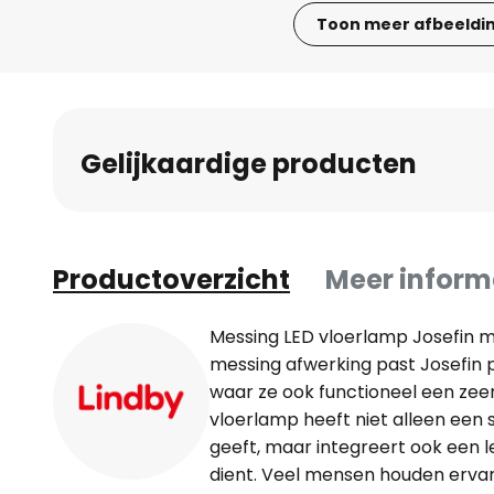
Toon meer afbeeldi
Ga
naar
het
begin
Gelijkaardige producten
van
de
afbeeldingen-
gallerij
Productoverzicht
Meer inform
Messing LED vloerlamp Josefin 
messing afwerking past Josefin pe
waar ze ook functioneel een zeer
vloerlamp heeft niet alleen een s
geeft, maar integreert ook een 
dient. Veel mensen houden ervan