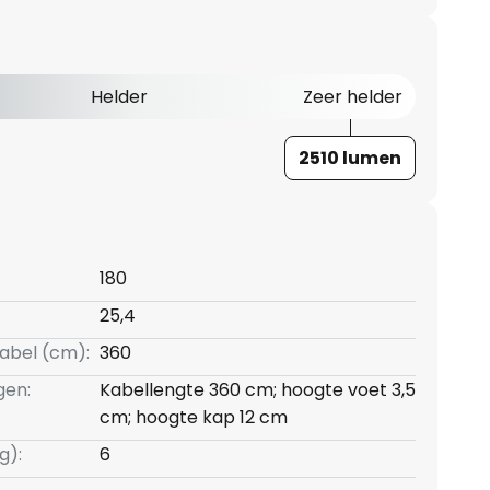
Helder
Zeer helder
2510 lumen
180
25,4
kabel (cm):
360
gen:
Kabellengte 360 cm; hoogte voet 3,5
cm; hoogte kap 12 cm
g):
6