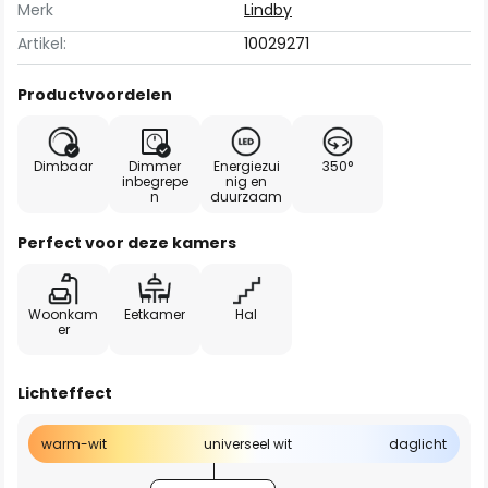
Merk
Lindby
Artikel:
10029271
Productvoordelen
Dimbaar
Dimmer
Energiezui
350°
inbegrepe
nig en
n
duurzaam
Perfect voor deze kamers
Woonkam
Eetkamer
Hal
er
Lichteffect
warm-wit
universeel wit
daglicht