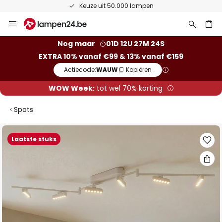
Keuze uit 50.000 lampen
Ga
naar
de
ken
Nog maar
01D 12U 27M 23S
inhoud
EXTRA 10% vanaf €99 & 13% vanaf €159
Actiecode:
WAUW
Kopiëren
WOW Week:
tot wel 70% korting
Spots
Ga
Laatste stuks
naar
het
einde
van
de
afbeeldingen-
gallerij