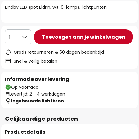
van
Lindby LED spot Eldrin, wit, 6-lamps, lichtpunten
de
afbeeldingen-
gallerij
Toevoegen aan je winkelwagen
1
Gratis retourneren & 50 dagen bedenktijd
Snel & veilig betalen
Informatie over levering
Op voorraad
Levertijd: 2 - 4 werkdagen
Ingebouwde lichtbron
Gelijkaardige producten
Productdetails